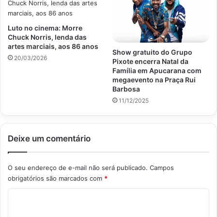
Luto no cinema: Morre
Chuck Norris, lenda das
artes marciais, aos 86 anos
Show gratuito do Grupo
20/03/2026
Pixote encerra Natal da
Família em Apucarana com
megaevento na Praça Rui
Barbosa
11/12/2025
Deixe um comentário
O seu endereço de e-mail não será publicado.
Campos
obrigatórios são marcados com
*
C
o