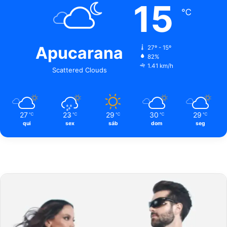
15
℃
Apucarana
27º - 15º
82%
1.41 km/h
Scattered Clouds
27
23
29
30
29
℃
℃
℃
℃
℃
qui
sex
sáb
dom
seg