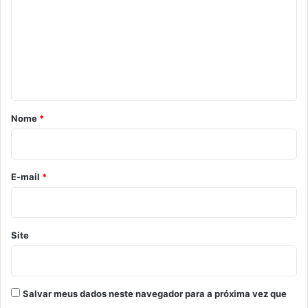
m
e
n
t
á
r
Nome
*
i
o
*
E-mail
*
Site
Salvar meus dados neste navegador para a próxima vez que