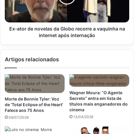
Globo
recorre
a
vaquinha
na
Ex-ator de novelas da Globo recorre a vaquinha na
internet
internet após internação
após
internação
Artigos relacionados
Wagner Moura: “O Agente
Secreto” entra em lista de
Morte de Bonnie Tyler: Voz
títulos mais enganadores do
de ‘Total Eclipse of the Heart’
cinema
Falece aos 75 Anos
13/04/2026
09/07/2026