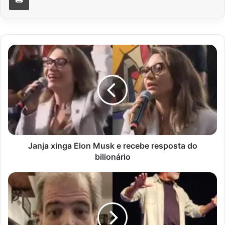
Janja
xinga
Elon
Musk
e
recebe
resposta
do
bilionário
Janja xinga Elon Musk e recebe resposta do
bilionário
Ex-
ator
de
novelas
da