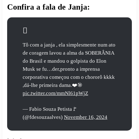
Confira a fala de Janja:
Tô com a janja , ela simplesmente num ato
de coragem lavou a alma da SOBERÂNIA
do Brasil e mandou o golpista do Elon
Musk se fu…der,pronto a imprensa
corporativa começou com o chororô kkkk
,dá-lhe primeira dama.❤️🎯
pic.twitter.com/mmNl61pWjZ
— Fabio Souza Petista🚩
(@fdesouzaalves)
November 16, 2024