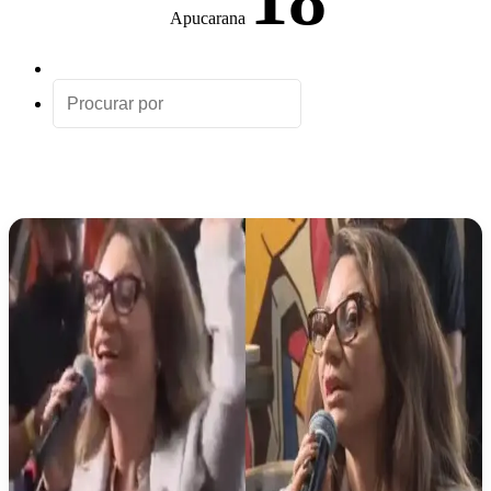
Apucarana
Artigo
aleatório
Procurar
por