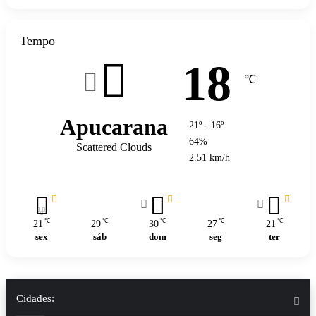
Tempo
18
℃
Apucarana
21º - 16º
64%
Scattered Clouds
2.51 km/h
℃
℃
℃
℃
℃
21
29
30
27
21
sex
sáb
dom
seg
ter
Cidades: