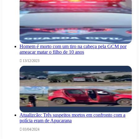
Homem é morto com um tiro na cabeça pela GCM por
ameaçar matar o filho de 10 anos
13/12/2023
Atualizção: Três suspeitos mortos em confronto com a
polícia eram de Apucarana
03/04/2024