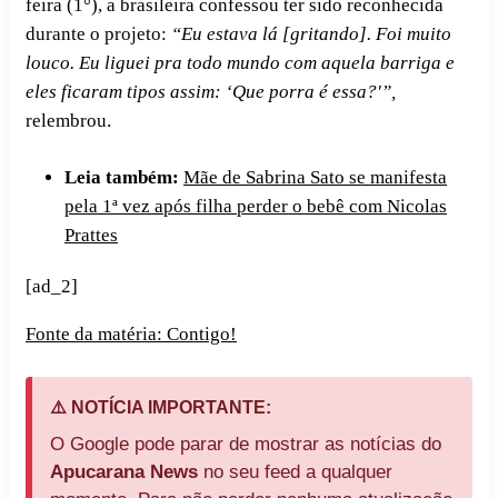
feira (1°), a brasileira confessou ter sido reconhecida
durante o projeto:
“Eu estava lá [gritando]. Foi muito
louco. Eu liguei pra todo mundo com aquela barriga e
eles ficaram tipos assim: ‘Que porra é essa?'”,
relembrou.
Leia também:
Mãe de Sabrina Sato se manifesta
pela 1ª vez após filha perder o bebê com Nicolas
Prattes
[ad_2]
Fonte da matéria: Contigo!
⚠️ NOTÍCIA IMPORTANTE:
O Google pode parar de mostrar as notícias do
Apucarana News
no seu feed a qualquer