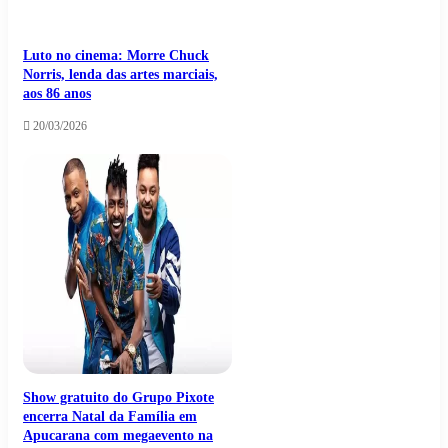
Luto no cinema: Morre Chuck
Norris, lenda das artes marciais,
aos 86 anos
20/03/2026
Show gratuito do Grupo Pixote
encerra Natal da Família em
Apucarana com megaevento na