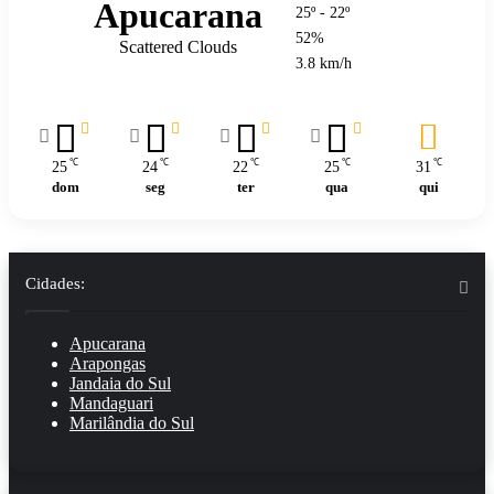
Apucarana
25º - 22º
52%
Scattered Clouds
3.8 km/h
℃
℃
℃
℃
℃
25
24
22
25
31
dom
seg
ter
qua
qui
Cidades:
Apucarana
Arapongas
Jandaia do Sul
Mandaguari
Marilândia do Sul