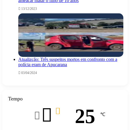
ameaçar matar o filho de 10 anos
13/12/2023
Atualizção: Três suspeitos mortos em confronto com a
polícia eram de Apucarana
03/04/2024
Tempo
25
℃