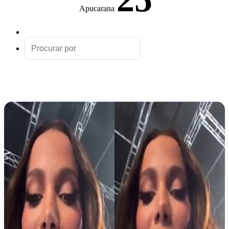
Apucarana
Artigo
aleatório
Procurar
por