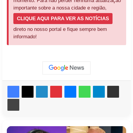
momento. Para não perder nenhuma atualização
importante sobre a nossa cidade e região,
CLIQUE AQUI PARA VER AS NOTÍCIAS
direto no nosso portal e fique sempre bem
informado!
Facebook
X
Linkedin
Pinterest
Messenger
WhatsApp
Telegram
Compartilhar via e-mail
Imprimir
Corpo
Luciano