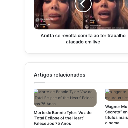
fã
ao
ter
trabalho
atacado
em
Anitta se revolta com fã ao ter trabalho
live
atacado em live
Artigos relacionados
Wagner Mou
Secreto” en
Morte de Bonnie Tyler: Voz de
títulos mai
‘Total Eclipse of the Heart’
cinema
Falece aos 75 Anos