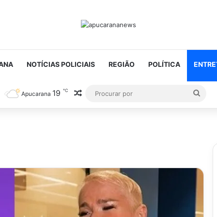
ANA
NOTÍCIAS POLICIAIS
REGIÃO
POLÍTICA
ENTRE
℃
19
Artigo aleatório
Proc
Apucarana
por