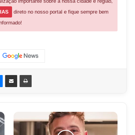
ização importante sobre a nossa cidade e região,
IAS
direto no nosso portal e fique sempre bem
informado!
est
Messenger
Compartilhar via e-mail
Imprimir
Rafael
Cardoso
surta
com