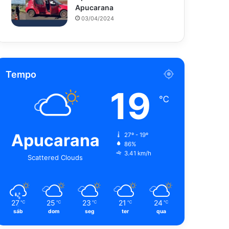
Apucarana
03/04/2024
Tempo
19
℃
Apucarana
27º - 19º
86%
3.41 km/h
Scattered Clouds
27
25
23
21
24
℃
℃
℃
℃
℃
sáb
dom
seg
ter
qua