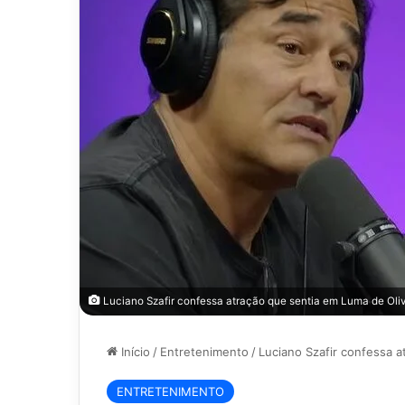
Luciano Szafir confessa atração que sentia em Luma de Oliv
Início
/
Entretenimento
/
Luciano Szafir confessa a
ENTRETENIMENTO