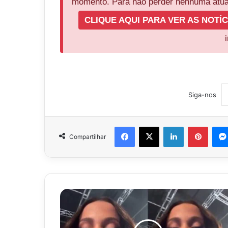
momento. Para não perder nenhuma atual
CLIQUE AQUI PARA VER AS NOTÍC
Siga-nos
Facebook
X
Linkedin
Pinter
Compartilhar
Anitta
se
revolta
com