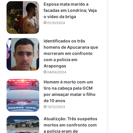
Esposa mata marido a
facadas em Londrina; Veja
o vídeo da briga
01/10/2024
Identificados os três
homens de Apucarana que
morreram em confronto
com a polícia em
Arapongas
04/04/2024
Homem é morto com um
tiro na cabeça pela GCM
por ameaçar matar o filho
de 10 anos
13/12/2023
Atualizção: Três suspeitos
mortos em confronto com
a polícia eram de