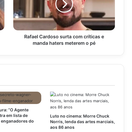
críticas
e
manda
haters
meterem
o
Rafael Cardoso surta com críticas e
pé
manda haters meterem o pé
ra: “O Agente
tra em lista de
Luto no cinema: Morre Chuck
s enganadores do
Norris, lenda das artes marciais,
aos 86 anos