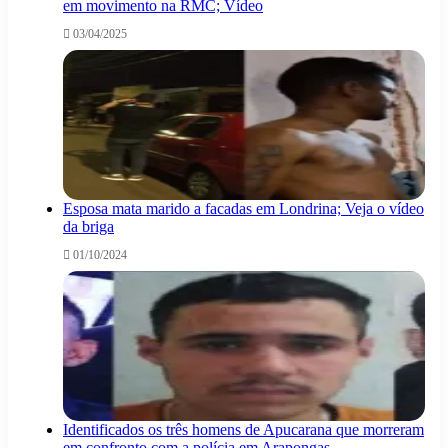
em movimento na RMC; Vídeo
03/04/2025
Esposa mata marido a facadas em Londrina; Veja o vídeo
da briga
01/10/2024
Identificados os três homens de Apucarana que morreram
em confronto com a polícia em Arapongas