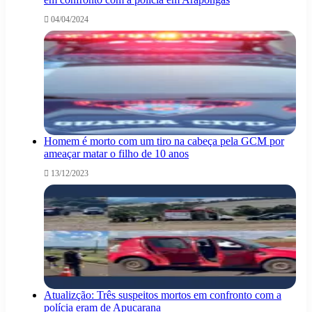
04/04/2024
Homem é morto com um tiro na cabeça pela GCM por
ameaçar matar o filho de 10 anos
13/12/2023
Atualizção: Três suspeitos mortos em confronto com a
polícia eram de Apucarana