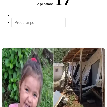
Apucarana
Artigo
aleatório
Procurar
por