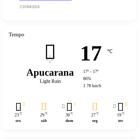
03/04/2024
Tempo
17
℃
Apucarana
17º - 17º
86%
Light Rain
1.78 km/h
℃
℃
℃
℃
℃
23
29
30
27
19
sex
sáb
dom
seg
ter