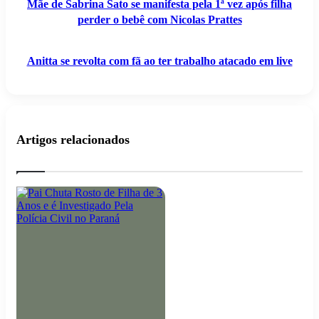
Mãe de Sabrina Sato se manifesta pela 1ª vez após filha
o
perder o bebê com Nicolas Prattes
bebê
com
Nicolas
Prattes
Anitta se revolta com fã ao ter trabalho atacado em live
Artigos relacionados