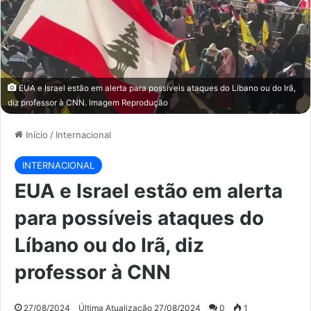
EUA e Israel estão em alerta para possíveis ataques do Líbano ou do Irã,
diz professor à CNN. Imagem Reprodução
Início
/
Internacional
INTERNACIONAL
EUA e Israel estão em alerta
para possíveis ataques do
Líbano ou do Irã, diz
professor à CNN
27/08/2024
Última Atualização 27/08/2024
0
1