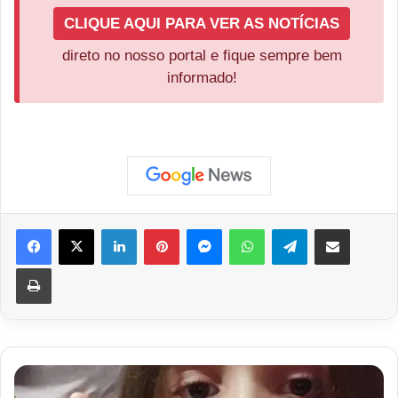
CLIQUE AQUI PARA VER AS NOTÍCIAS
direto no nosso portal e fique sempre bem
informado!
Facebook
X
Linkedin
Pinterest
Messenger
WhatsApp
Telegram
Compartilhar via e-mail
Imprimir
Menina
de