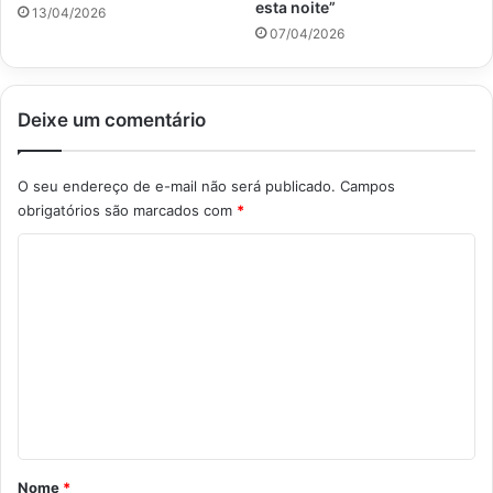
esta noite”
13/04/2026
07/04/2026
Deixe um comentário
O seu endereço de e-mail não será publicado.
Campos
obrigatórios são marcados com
*
C
o
m
e
n
t
á
r
Nome
*