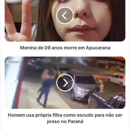
09
anos
morre
em
Apucarana
Menina de 09 anos morre em Apucarana
Homem
usa
própria
filha
como
escudo
para
não
ser
preso
Homem usa própria filha como escudo para não ser
no
preso no Paraná
Paraná