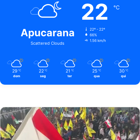
22
℃
Apucarana
22º - 22º
66%
1.56 km/h
Scattered Clouds
29
22
21
25
30
℃
℃
℃
℃
℃
dom
seg
ter
qua
qui