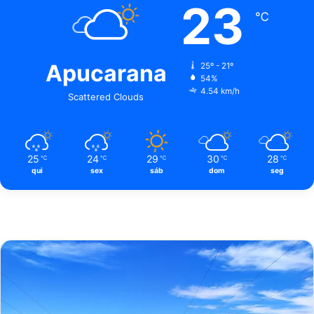
23
℃
Apucarana
25º - 21º
54%
4.54 km/h
Scattered Clouds
25
24
29
30
28
℃
℃
℃
℃
℃
qui
sex
sáb
dom
seg