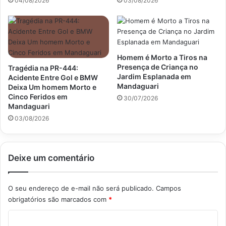
04/08/2026
03/08/2026
Homem é Morto a Tiros na
Presença de Criança no
Tragédia na PR-444:
Jardim Esplanada em
Acidente Entre Gol e BMW
Mandaguari
Deixa Um homem Morto e
Cinco Feridos em
30/07/2026
Mandaguari
03/08/2026
Deixe um comentário
O seu endereço de e-mail não será publicado.
Campos
obrigatórios são marcados com
*
C