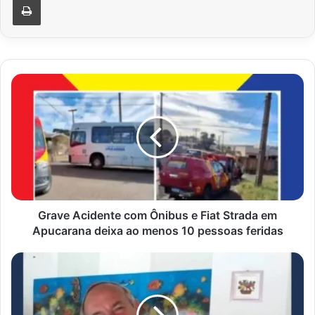
Grave
Acidente
com
Ônibus
e
Fiat
Strada
em
Apucarana
deixa
Grave Acidente com Ônibus e Fiat Strada em
ao
Apucarana deixa ao menos 10 pessoas feridas
menos
10
Corpo
pessoas
encontrado
feridas
em
Apucarana