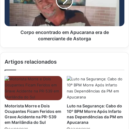
era
de
comerciante
de
Astorga
Corpo encontrado em Apucarana era de
comerciante de Astorga
Artigos relacionados
Motorista Morre e Dois
Luto na Segurança: Cabo do
Ocupantes Ficam Feridos em
10º BPM Morre Após Infarto
Grave Acidente na PR-539
nas Dependências da PM em
em Marilândia do Sul
Apucarana