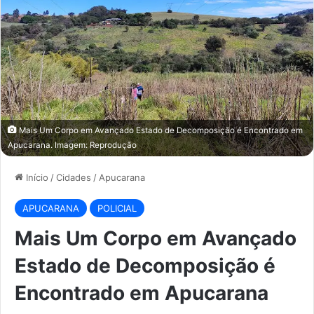
Mais Um Corpo em Avançado Estado de Decomposição é Encontrado em
Apucarana. Imagem: Reprodução
Início
/
Cidades
/
Apucarana
APUCARANA
POLICIAL
Mais Um Corpo em Avançado
Estado de Decomposição é
Encontrado em Apucarana