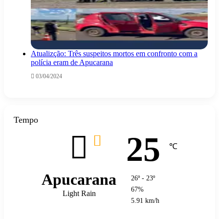
Atualizção: Três suspeitos mortos em confronto com a
polícia eram de Apucarana
03/04/2024
Tempo
25
℃
Apucarana
26º - 23º
67%
Light Rain
5.91 km/h