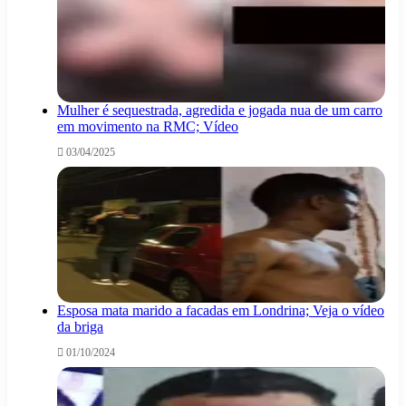
Mulher é sequestrada, agredida e jogada nua de um carro
em movimento na RMC; Vídeo
03/04/2025
Esposa mata marido a facadas em Londrina; Veja o vídeo
da briga
01/10/2024