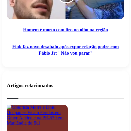
olho
relação
na
podre
região
com
Fábio
Jr:
"Não
Homem é morto com tiro no olho na região
vou
parar"
Fiuk faz novo desabafo após expor relação podre com
Fábio Jr: "Não vou parar"
Artigos relacionados