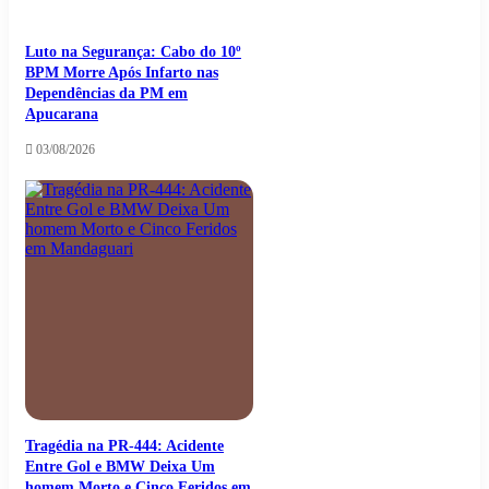
Luto na Segurança: Cabo do 10º
BPM Morre Após Infarto nas
Dependências da PM em
Apucarana
03/08/2026
Tragédia na PR-444: Acidente
Entre Gol e BMW Deixa Um
homem Morto e Cinco Feridos em