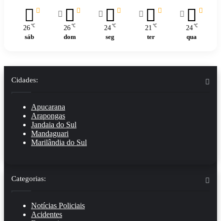
℃
℃
℃
℃
℃
26
26
24
21
24
sáb
dom
seg
ter
qua
Cidades:
Apucarana
Arapongas
Jandaia do Sul
Mandaguari
Marilândia do Sul
Categorias:
Notícias Policiais
Acidentes