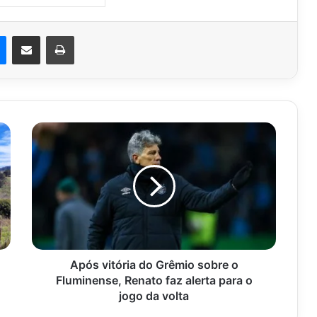
est
Messenger
Compartilhar via e-mail
Imprimir
Após
vitória
do
Grêmio
sobre
o
Fluminense,
Renato
faz
alerta
Após vitória do Grêmio sobre o
para
Fluminense, Renato faz alerta para o
o
jogo da volta
jogo