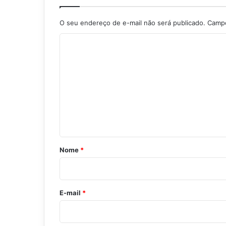
O seu endereço de e-mail não será publicado.
Campo
C
o
m
e
n
t
á
r
Nome
*
i
o
*
E-mail
*