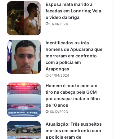
Esposa mata marido a
facadas em Londrina; Veja
o vídeo da briga
01/10/2024
Identificados os três
homens de Apucarana que
morreram em confronto
com a polícia em
Arapongas
04/04/2024
Homem é morto com um
tiro na cabeça pela GCM
por ameaçar matar o filho
de 10 anos
13/12/2023
Atualizção: Três suspeitos
mortos em confronto com
a polícia eram de