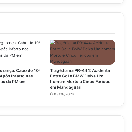
da
volta
urança: Cabo do 10º
Tragédia na PR-444: Acidente
Após Infarto nas
Entre Gol e BMW Deixa Um
as da PM em
homem Morto e Cinco Feridos
em Mandaguari
6
03/08/2026