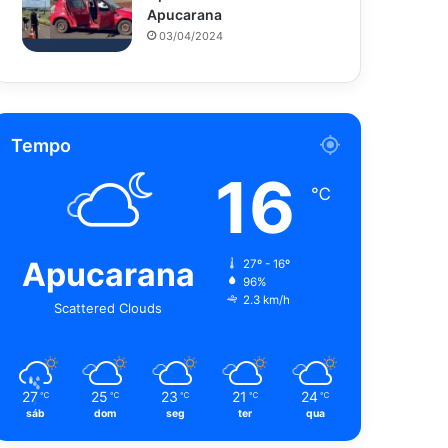
Apucarana
03/04/2024
Tempo
16
℃
Apucarana
27º - 16º
96%
2.3 km/h
Scattered Clouds
27
25
23
21
24
℃
℃
℃
℃
℃
sáb
dom
seg
ter
qua