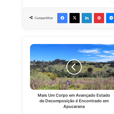
Facebook
X
Linkedin
Pinter
Compartilhar
Mais
Um
Corpo
em
Avançado
Estado
de
Decomposição
é
Encontrado
Mais Um Corpo em Avançado Estado
em
de Decomposição é Encontrado em
Apucarana
Apucarana