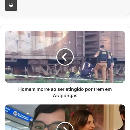
Homem
morre
ao
ser
atingido
por
trem
em
Arapongas
Homem morre ao ser atingido por trem em
Arapongas
Atriz
de
'Cheias
de