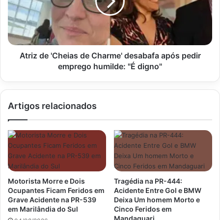
Charme'
desabafa
após
pedir
emprego
humilde:
Atriz de 'Cheias de Charme' desabafa após pedir
"É
emprego humilde: "É digno"
digno"
Artigos relacionados
Motorista Morre e Dois
Tragédia na PR-444:
Ocupantes Ficam Feridos em
Acidente Entre Gol e BMW
Grave Acidente na PR-539
Deixa Um homem Morto e
em Marilândia do Sul
Cinco Feridos em
Mandaguari