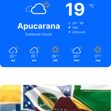
19
℃
Apucarana
20º - 18º
78%
3.85 km/h
Scattered Clouds
20
23
29
30
27
℃
℃
℃
℃
℃
qui
sex
sáb
dom
seg