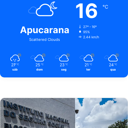
16
℃
Apucarana
27º - 16º
95%
2.44 km/h
Scattered Clouds
27
25
23
21
24
℃
℃
℃
℃
℃
sáb
dom
seg
ter
qua