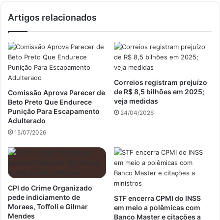
após
Artigos relacionados
partidas
de
futebol
Correios registram prejuízo
de R$ 8,5 bilhões em 2025;
Comissão Aprova Parecer de
veja medidas
Beto Preto Que Endurece
Punição Para Escapamento
24/04/2026
Adulterado
15/07/2026
CPI do Crime Organizado
pede indiciamento de
STF encerra CPMI do INSS
Moraes, Toffoli e Gilmar
em meio a polêmicas com
Mendes
Banco Master e citações a