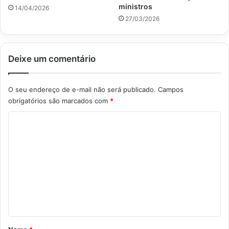
ministros
14/04/2026
27/03/2026
Deixe um comentário
O seu endereço de e-mail não será publicado.
Campos
obrigatórios são marcados com
*
C
o
m
e
n
t
á
r