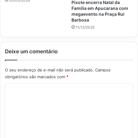
20/03/2026
Pixote encerra Natal da
Família em Apucarana com
megaevento na Praça Rui
Barbosa
11/12/2025
Deixe um comentário
O seu endereço de e-mail não será publicado.
Campos
obrigatórios são marcados com
*
C
o
m
e
n
t