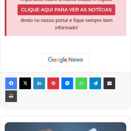
CLIQUE AQUI PARA VER AS NOTÍCIAS
direto no nosso portal e fique sempre bem
informado!
Facebook
X
Linkedin
Pinterest
Messenger
WhatsApp
Telegram
Compartilhar via e-mail
Imprimir
Homem
é