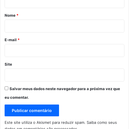
á
r
Nome
*
i
o
*
E-mail
*
Site
Salvar meus dados neste navegador para a próxima vez que
eu comentar.
Este site utiliza o Akismet para reduzir spam.
Saiba como seus
dados em comentários são processados
.