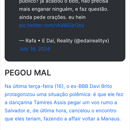
público? já acabou o bbb, não precisa
mais enganar ninguém, e faz questão.
ainda pede orações. eu hein
pic.twitter.com/vKsWUjrOby
— Rafa • E Daí, Reality (@edairealityx)
July 16, 2024
PEGOU MAL
Na última terça-feira (16), o ex-BBB Davi Brito
protagonizou uma situação polêmica: é que ele fez
a dançarina Tamires Assis pegar um voo rumo a
Salvador e, de última hora, cancelou o encontro
que eles teriam, fazendo a affair voltar a Manaus.