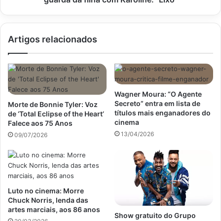
com
Karoline:
"Lixo"
Artigos relacionados
Wagner Moura: “O Agente
Secreto” entra em lista de
Morte de Bonnie Tyler: Voz
títulos mais enganadores do
de ‘Total Eclipse of the Heart’
cinema
Falece aos 75 Anos
13/04/2026
09/07/2026
Luto no cinema: Morre
Chuck Norris, lenda das
artes marciais, aos 86 anos
Show gratuito do Grupo