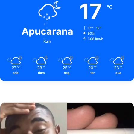
17
℃
Apucarana
17º - 17º
96%
1.08 km/h
Rain
27
28
25
20
23
℃
℃
℃
℃
℃
sáb
dom
seg
ter
qua