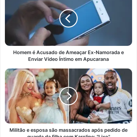
Acusado
de
Ameaçar
Ex-
Namorada
e
Enviar
Vídeo
Homem é Acusado de Ameaçar Ex-Namorada e
Íntimo
Enviar Vídeo Íntimo em Apucarana
em
Apucarana
Militão
e
esposa
são
massacrados
após
pedido
de
guarda
da
Militão e esposa são massacrados após pedido de
filha
guarda da filha com Karoline: "Lixo"