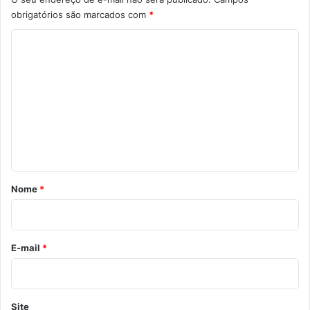
obrigatórios são marcados com
*
C
o
m
e
n
t
á
r
Nome
*
i
o
*
E-mail
*
Site