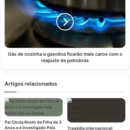
de
cozinha
e
gasolina
ficarão
mais
caros
com
o
Gás de cozinha e gasolina ficarão mais caros com o
reajuste
reajuste da petrobras
da
petrobras
Artigos relacionados
Pai Chuta Rosto de Filha de 3
Anos e é Investigado Pela
Tragédia internacional: