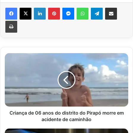
Facebook
X
Linkedin
Pinterest
Messenger
WhatsApp
Telegram
Compartilhar via e-mail
Imprimir
Criança
de
06
anos
do
distrito
do
Pirapó
morre
em
Criança de 06 anos do distrito do Pirapó morre em
acidente
acidente de caminhão
de
caminhão
Gás