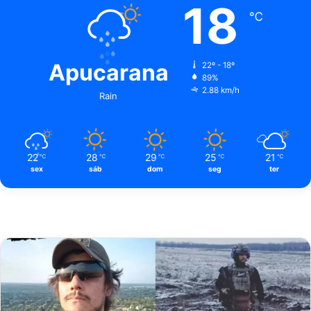
18
℃
Apucarana
22º - 18º
89%
2.88 km/h
Rain
22
28
29
25
21
℃
℃
℃
℃
℃
sex
sáb
dom
seg
ter