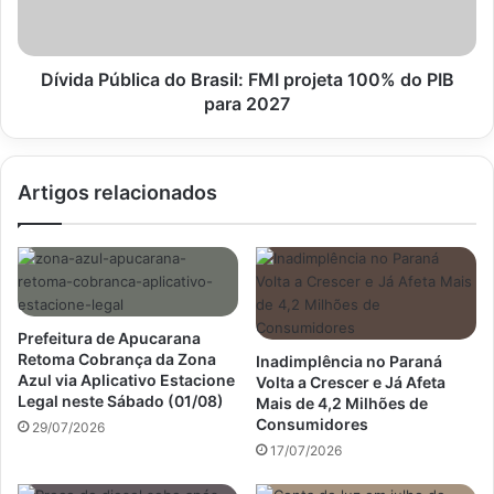
100%
do
PIB
para
Dívida Pública do Brasil: FMI projeta 100% do PIB
2027
para 2027
Artigos relacionados
Prefeitura de Apucarana
Retoma Cobrança da Zona
Inadimplência no Paraná
Azul via Aplicativo Estacione
Volta a Crescer e Já Afeta
Legal neste Sábado (01/08)
Mais de 4,2 Milhões de
Consumidores
29/07/2026
17/07/2026