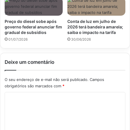
Preço do diesel sobe após
Conta de luz em julho de
governo federal anunciar fim
2026 terá bandeira amarela;
gradual de subsídios
saiba o impacto na tarifa
01/07/2026
30/06/2026
Deixe um comentário
O seu endereço de e-mail não será publicado.
Campos
obrigatórios são marcados com
*
C
o
m
e