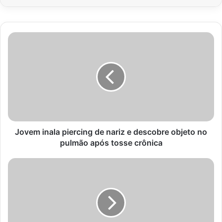
Jovem
inala
piercing
de
nariz
e
descobre
objeto
no
pulmão
Jovem inala piercing de nariz e descobre objeto no
após
pulmão após tosse crônica
tosse
crônica
Dívida
Pública
do
Brasil:
FMI
projeta