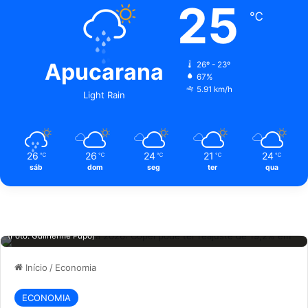
25
℃
Apucarana
26º - 23º
67%
5.91 km/h
Light Rain
26
26
24
21
24
℃
℃
℃
℃
℃
sáb
dom
seg
ter
qua
Conta de Luz Paraná 2026: Copel pode ter reajuste de 19,2% em junho.
(Foto: Guilherme Pupo)
Início
/
Economia
ECONOMIA