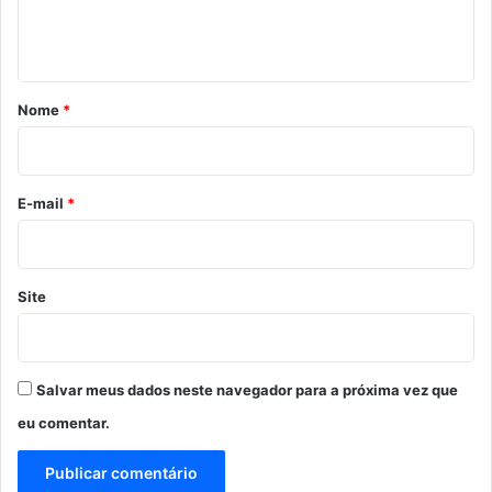
n
t
á
r
Nome
*
i
o
*
E-mail
*
Site
Salvar meus dados neste navegador para a próxima vez que
eu comentar.