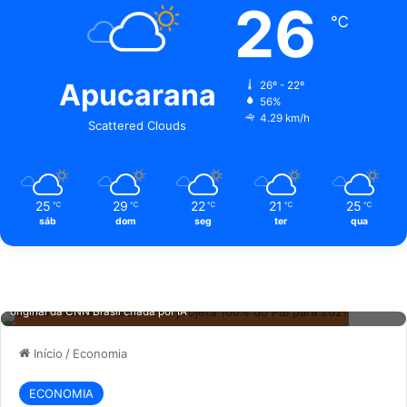
26
℃
Apucarana
26º - 22º
56%
4.29 km/h
Scattered Clouds
25
29
22
21
25
℃
℃
℃
℃
℃
sáb
dom
seg
ter
qua
Dívida Pública do Brasil: FMI projeta 100% do PIB para 2027. Imagem
original da CNN Brasil criada por IA
Início
/
Economia
ECONOMIA