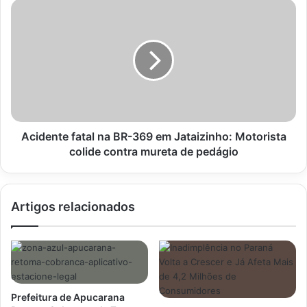
junho
Acidente
fatal
na
BR-
369
em
Jataizinho:
Motorista
colide
contra
Acidente fatal na BR-369 em Jataizinho: Motorista
mureta
colide contra mureta de pedágio
de
pedágio
Artigos relacionados
Prefeitura de Apucarana