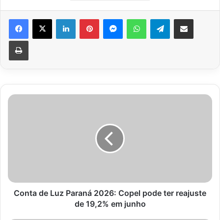
Facebook
X
Linkedin
Pinterest
Messenger
WhatsApp
Telegram
Compartilhar via e-mail
Imprimir
Conta
de
Luz
Paraná
2026:
Copel
pode
ter
reajuste
de
Conta de Luz Paraná 2026: Copel pode ter reajuste
19,2%
de 19,2% em junho
em