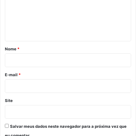
m
e
n
t
á
r
Nome
*
i
o
*
E-mail
*
Site
Salvar meus dados neste navegador para a próxima vez que
eu comentar.