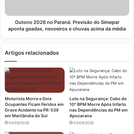
Simepar
aponta
geadas,
nevoeiros
Outono 2026 no Paraná: Previsão do Simepar
e
aponta geadas, nevoeiros e chuvas acima da média
chuvas
acima
da
Artigos relacionados
média
Motorista Morre e Dois
Luto na Segurança: Cabo do
Ocupantes Ficam Feridos em
10º BPM Morre Após Infarto
Grave Acidente na PR-539
nas Dependências da PM em
em Marilândia do Sul
Apucarana
04/08/2026
03/08/2026