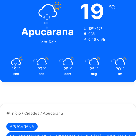
19
℃
Apucarana
19º - 19º
93%
0.48 km/h
Light Rain
19
27
28
25
20
℃
℃
℃
℃
℃
sex
sáb
dom
seg
ter
Início
/
Cidades
/
Apucarana
APUCARANA