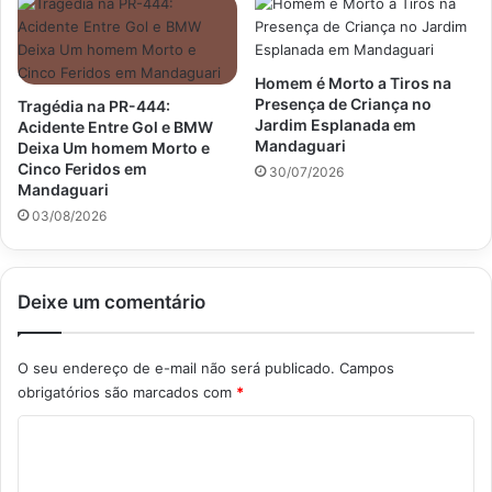
Homem é Morto a Tiros na
Presença de Criança no
Tragédia na PR-444:
Jardim Esplanada em
Acidente Entre Gol e BMW
Mandaguari
Deixa Um homem Morto e
Cinco Feridos em
30/07/2026
Mandaguari
03/08/2026
Deixe um comentário
O seu endereço de e-mail não será publicado.
Campos
obrigatórios são marcados com
*
C
o