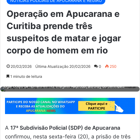
NOTÍCIAS POLICIAIS DE APUCARANA E REGIÃO
Operação em Apucarana e
Curitiba prende três
suspeitos de matar e jogar
corpo de homem em rio
20/02/2026
Última Atualização 20/02/2026
0
250
1 minuto de leitura
Operação em Apucarana e Curitiba prende três suspeitos de matar e
jogar corpo de homem em rio. Imagem: Reprodução/Blog do Berimbau
A
17ª Subdivisão Policial (SDP) de Apucarana
confirmou, nesta sexta-feira (20), a prisão de três