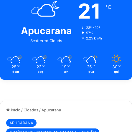
21
℃
Apucarana
28º - 19º
57%
2.25 km/h
Scattered Clouds
28
23
19
25
30
℃
℃
℃
℃
℃
dom
seg
ter
qua
qui
Início
/
Cidades
/
Apucarana
APUCARANA