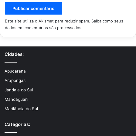
Este site utiliza o Akismet para reduzir spam.
Saiba como seus
dados em comentários são processados
.
Cidades:
Apucarana
Arapongas
Jandaia do Sul
Mandaguari
Marilândia do Sul
Categorias: