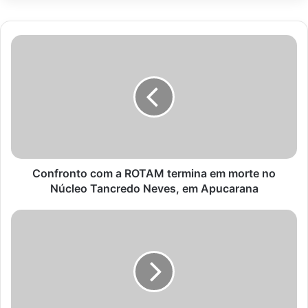
Confronto
com
a
ROTAM
termina
em
morte
no
Núcleo
Tancredo
Confronto com a ROTAM termina em morte no
Neves,
Núcleo Tancredo Neves, em Apucarana
em
Apucarana
Gastos
com
cartão
corporativo
no
governo
Lula