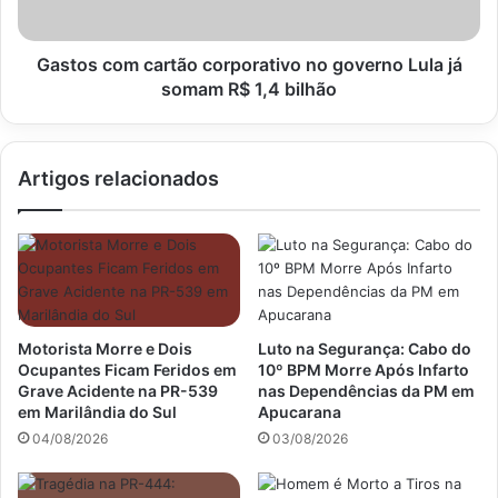
já
somam
R$
Gastos com cartão corporativo no governo Lula já
1,4
somam R$ 1,4 bilhão
bilhão
Artigos relacionados
Motorista Morre e Dois
Luto na Segurança: Cabo do
Ocupantes Ficam Feridos em
10º BPM Morre Após Infarto
Grave Acidente na PR-539
nas Dependências da PM em
em Marilândia do Sul
Apucarana
04/08/2026
03/08/2026