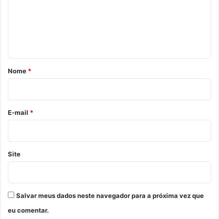
e
n
t
á
r
Nome
*
i
o
*
E-mail
*
Site
Salvar meus dados neste navegador para a próxima vez que
eu comentar.