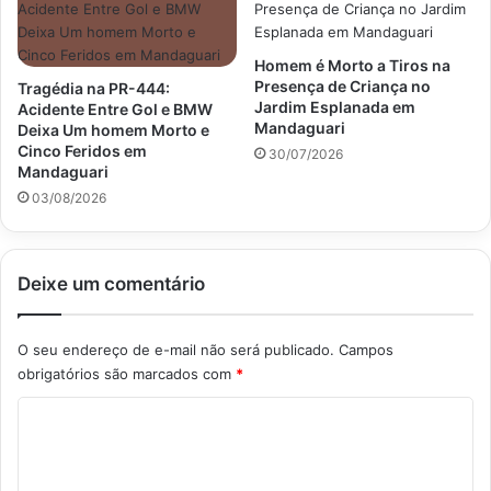
Homem é Morto a Tiros na
Presença de Criança no
Tragédia na PR-444:
Jardim Esplanada em
Acidente Entre Gol e BMW
Mandaguari
Deixa Um homem Morto e
Cinco Feridos em
30/07/2026
Mandaguari
03/08/2026
Deixe um comentário
O seu endereço de e-mail não será publicado.
Campos
obrigatórios são marcados com
*
C
o
m