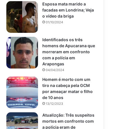
Esposa mata marido a
facadas em Londrina; Veja
o vídeo da briga
01/10/2024
Identificados os três
homens de Apucarana que
morreram em confronto
com a polícia em
Arapongas
04/04/2024
Homem é morto com um
tiro na cabeça pela GCM
por ameaçar matar o filho
de 10 anos
13/12/2023
Atualizção: Três suspeitos
mortos em confronto com
a polícia eram de