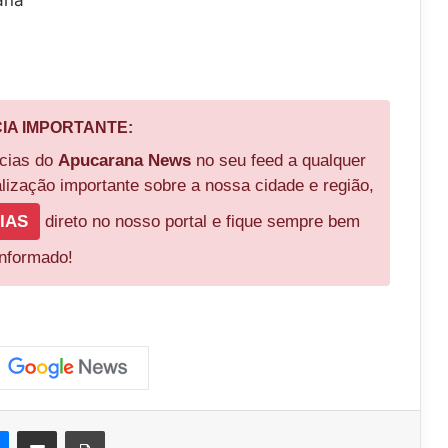
CIA IMPORTANTE:
ícias do
Apucarana News
no seu feed a qualquer
ização importante sobre a nossa cidade e região,
IAS
direto no nosso portal e fique sempre bem
informado!
est
Messenger
Compartilhar via e-mail
Imprimir