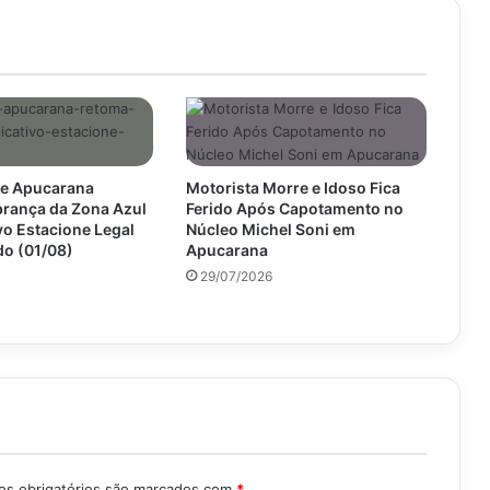
de Apucarana
Motorista Morre e Idoso Fica
rança da Zona Azul
Ferido Após Capotamento no
ivo Estacione Legal
Núcleo Michel Soni em
do (01/08)
Apucarana
29/07/2026
s obrigatórios são marcados com
*