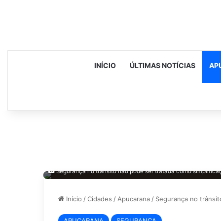
INÍCIO
ÚLTIMAS NOTÍCIAS
AP
Segurança no trânsito não pode ser tratada como simplific
Início
/
Cidades
/
Apucarana
/
Segurança no trânsit
APUCARANA
SEGURANÇA