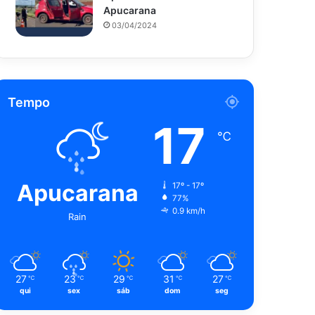
Apucarana
03/04/2024
Tempo
17
℃
Apucarana
17º - 17º
77%
0.9 km/h
Rain
27
23
29
31
27
℃
℃
℃
℃
℃
qui
sex
sáb
dom
seg