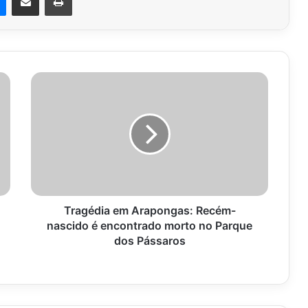
Tragédia
em
Arapongas:
Recém-
nascido
é
encontrado
morto
no
Parque
Tragédia em Arapongas: Recém-
dos
nascido é encontrado morto no Parque
Pássaros
dos Pássaros