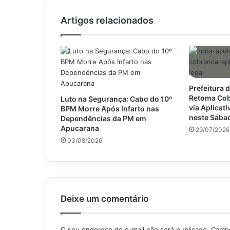
estado
crítico
Artigos relacionados
Prefeitura 
Retoma Cob
Luto na Segurança: Cabo do 10º
via Aplicat
BPM Morre Após Infarto nas
neste Sába
Dependências da PM em
Apucarana
29/07/2026
03/08/2026
Deixe um comentário
O seu endereço de e-mail não será publicado.
Campo