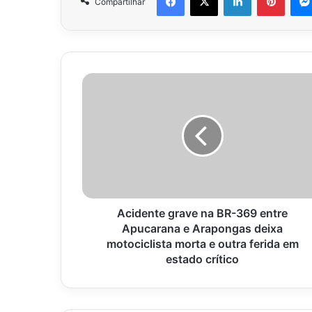
Compartilhar
Acidente
grave
na
BR-
369
entre
Apucarana
e
Arapongas
deixa
Acidente grave na BR-369 entre
motociclista
Apucarana e Arapongas deixa
morta
motociclista morta e outra ferida em
e
estado crítico
outra
ferida
em