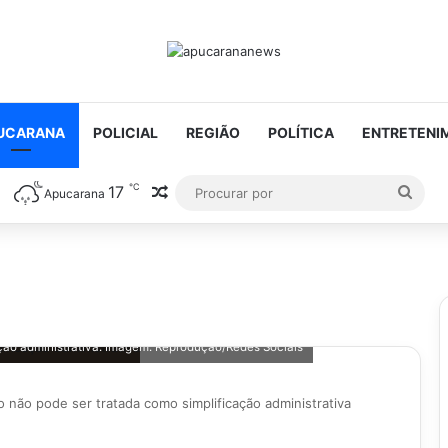
UCARANA
POLICIAL
REGIÃO
POLÍTICA
ENTRETENI
℃
17
Artigo aleatório
Proc
Apucarana
por
ação administrativa. Imagem: Reprodução/Redes Sociais
o não pode ser tratada como simplificação administrativa