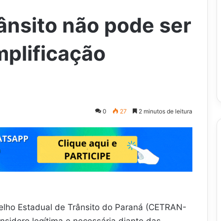
ânsito não pode ser
mplificação
0
27
2 minutos de leitura
elho Estadual de Trânsito do Paraná (CETRAN-
sidero legítima e necessária diante das