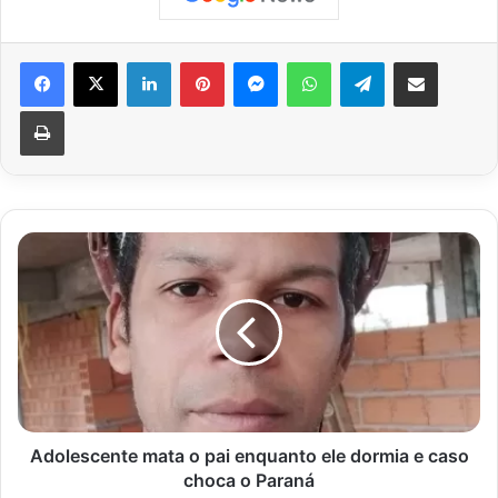
Facebook
X
Linkedin
Pinterest
Messenger
WhatsApp
Telegram
Compartilhar via e-mail
Imprimir
Adolescente
mata
o
pai
enquanto
ele
dormia
e
caso
choca
Adolescente mata o pai enquanto ele dormia e caso
o
choca o Paraná