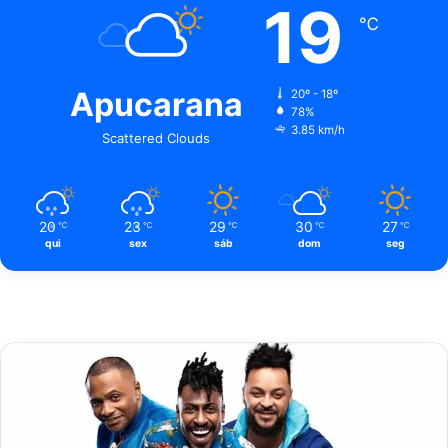
19
℃
Apucarana
20º - 18º
78%
3.85 km/h
Scattered Clouds
20
23
29
30
27
℃
℃
℃
℃
℃
qui
sex
sáb
dom
seg