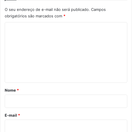
O seu endereço de e-mail não será publicado.
Campos
obrigatórios são marcados com
*
C
o
m
e
n
t
á
r
Nome
*
i
o
*
E-mail
*