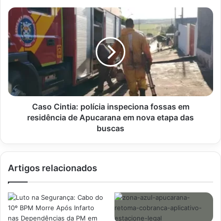
Paraná
Caso
Cintia:
polícia
inspeciona
fossas
em
residência
de
Apucarana
em
Caso Cintia: polícia inspeciona fossas em
nova
residência de Apucarana em nova etapa das
etapa
buscas
das
buscas
Artigos relacionados