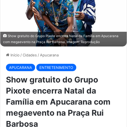
Show gratuito do Grupo Pixote encerra Natal da Família em Apucarana
com megaevento na Praça Rui Barbosa. Imagem: Reprodução
Início
/
Cidades
/
Apucarana
APUCARANA
ENTRETENIMENTO
Show gratuito do Grupo
Pixote encerra Natal da
Família em Apucarana com
megaevento na Praça Rui
Barbosa