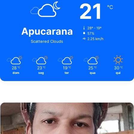
21
℃
Apucarana
28º - 19º
57%
2.25 km/h
Scattered Clouds
28
23
19
25
30
℃
℃
℃
℃
℃
dom
seg
ter
qua
qui