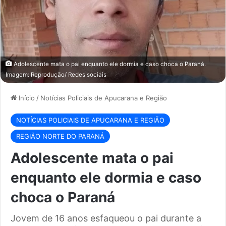
Adolescente mata o pai enquanto ele dormia e caso choca o Paraná.
Imagem: Reprodução/ Redes sociais
Início
/
Notícias Policiais de Apucarana e Região
NOTÍCIAS POLICIAIS DE APUCARANA E REGIÃO
REGIÃO NORTE DO PARANÁ
Adolescente mata o pai
enquanto ele dormia e caso
choca o Paraná
Jovem de 16 anos esfaqueou o pai durante a