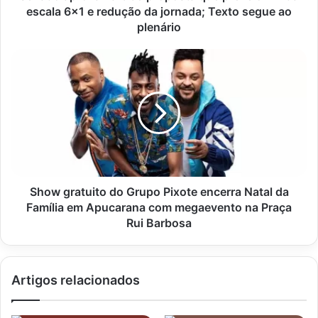
escala
escala 6x1 e redução da jornada; Texto segue ao
6x1
plenário
e
redução
Show
da
gratuito
jornada;
do
Texto
Grupo
segue
Pixote
ao
encerra
plenário
Natal
da
Família
em
Show gratuito do Grupo Pixote encerra Natal da
Apucarana
Família em Apucarana com megaevento na Praça
com
Rui Barbosa
megaevento
na
Praça
Artigos relacionados
Rui
Barbosa