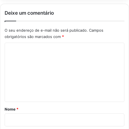
Deixe um comentário
O seu endereço de e-mail não será publicado.
Campos
obrigatórios são marcados com
*
C
o
m
e
n
t
á
r
Nome
*
i
o