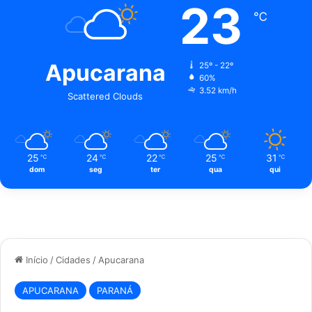
23
℃
Apucarana
25º - 22º
60%
3.52 km/h
Scattered Clouds
25
24
22
25
31
℃
℃
℃
℃
℃
dom
seg
ter
qua
qui
Início
/
Cidades
/
Apucarana
APUCARANA
PARANÁ