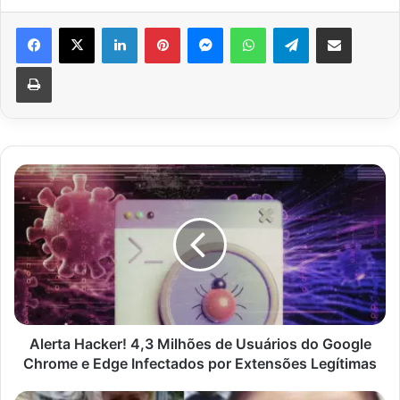
Facebook
X
Linkedin
Pinterest
Messenger
WhatsApp
Telegram
Compartilhar via e-mail
Imprimir
Alerta
Hacker!
4,3
Milhões
de
Usuários
do
Google
Chrome
e
Alerta Hacker! 4,3 Milhões de Usuários do Google
Edge
Chrome e Edge Infectados por Extensões Legítimas
Infectados
por
Suspeito