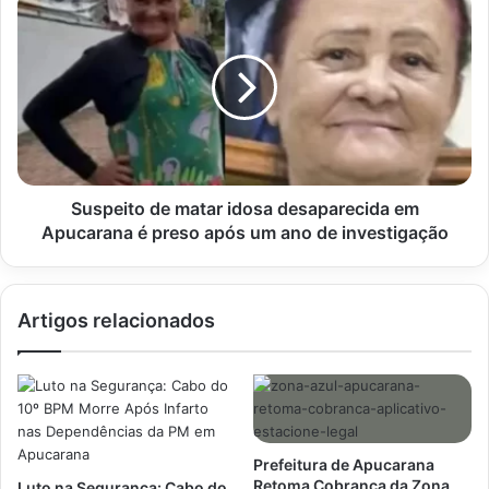
Extensões
de
Legítimas
matar
idosa
desaparecida
em
Apucarana
é
preso
após
Suspeito de matar idosa desaparecida em
um
Apucarana é preso após um ano de investigação
ano
de
investigação
Artigos relacionados
Prefeitura de Apucarana
Retoma Cobrança da Zona
Luto na Segurança: Cabo do