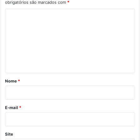
obrigatórios são marcados com
*
C
o
m
e
n
t
á
r
Nome
*
i
o
*
E-mail
*
Site