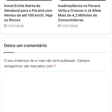
Inmet Emite Alerta de
Inadimplência no Paraná
Vendaval para o Paraná com
Volta a Crescer e Já Afeta
Ventos de até 100 km/h; Veja
Mais de 4,2 Milhões de
os Riscos
Consumidores
17/07/2026
17/07/2026
Deixe um comentário
O seu endereço de e-mail não será publicado.
Campos
obrigatórios são marcados com
*
C
o
m
e
n