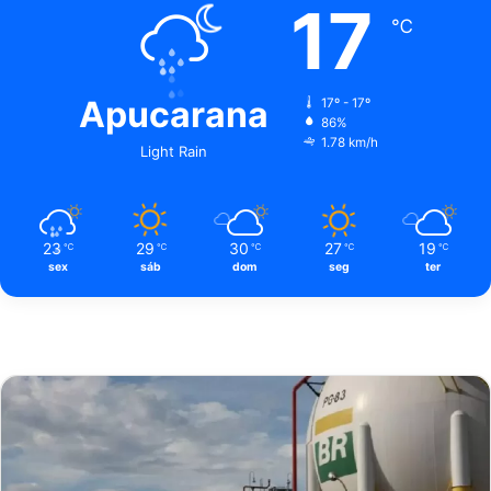
17
℃
Apucarana
17º - 17º
86%
1.78 km/h
Light Rain
23
29
30
27
19
℃
℃
℃
℃
℃
sex
sáb
dom
seg
ter