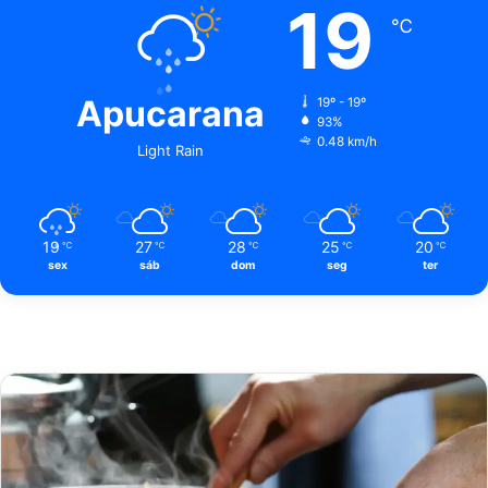
19
℃
Apucarana
19º - 19º
93%
0.48 km/h
Light Rain
19
27
28
25
20
℃
℃
℃
℃
℃
sex
sáb
dom
seg
ter