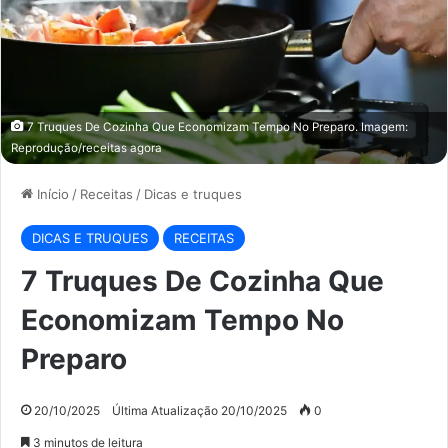
7 Truques De Cozinha Que Economizam Tempo No Preparo. Imagem:
Reprodução/receitas agora
Início
/
Receitas
/
Dicas e truques
DICAS E TRUQUES
RECEITAS
7 Truques De Cozinha Que
Economizam Tempo No
Preparo
20/10/2025
Última Atualização 20/10/2025
0
3 minutos de leitura