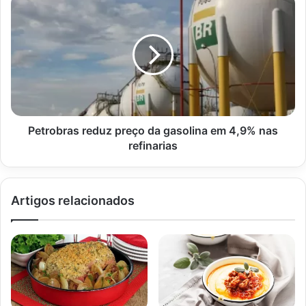
redes
reduz
sociais
preço
da
gasolina
em
4,9%
nas
refinarias
Petrobras reduz preço da gasolina em 4,9% nas
refinarias
Artigos relacionados