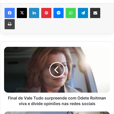
Facebook
X
Linkedin
Pinterest
Messenger
WhatsApp
Telegram
Compartilhar via e-mail
Imprimir
Final
de
Vale
Tudo
surpreende
com
Odete
Roitman
viva
e
Final de Vale Tudo surpreende com Odete Roitman
divide
viva e divide opiniões nas redes sociais
opiniões
nas
Petrobras