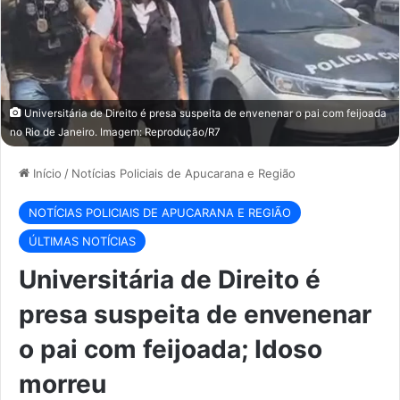
Universitária de Direito é presa suspeita de envenenar o pai com feijoada
no Rio de Janeiro. Imagem: Reprodução/R7
Início
/
Notícias Policiais de Apucarana e Região
NOTÍCIAS POLICIAIS DE APUCARANA E REGIÃO
ÚLTIMAS NOTÍCIAS
Universitária de Direito é
presa suspeita de envenenar
o pai com feijoada; Idoso
morreu