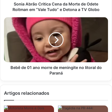
em
Sonia Abrão Critica Cena da Morte de Odete
“Vale
Roitman em “Vale Tudo” e Detona a TV Globo
Tudo”
e
Bebê
Detona
de
a
01
TV
ano
Globo
morre
de
meningite
no
litoral
do
Bebê de 01 ano morre de meningite no litoral do
Paraná
Paraná
Artigos relacionados