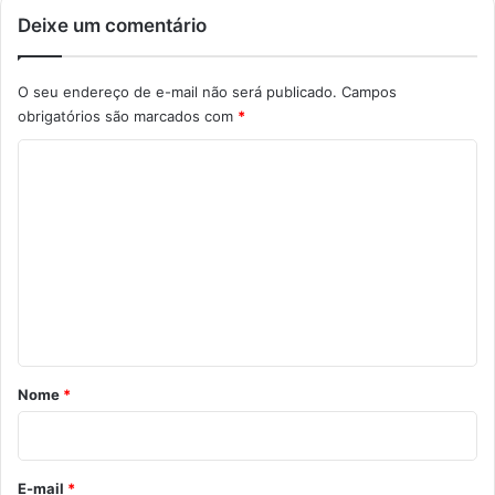
Deixe um comentário
O seu endereço de e-mail não será publicado.
Campos
obrigatórios são marcados com
*
C
o
m
e
n
t
á
r
Nome
*
i
o
*
E-mail
*