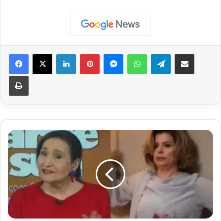
Facebook
X
Linkedin
Pinterest
Messenger
WhatsApp
Telegram
Compartilhar via e-mail
Imprimir
Sonia
Abrão
Critica
Cena
da
Morte
de
Odete
Roitman