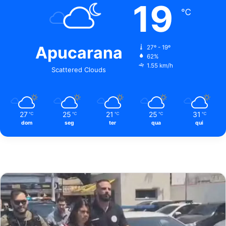
19
℃
Apucarana
27º - 19º
62%
1.55 km/h
Scattered Clouds
27
25
21
25
31
℃
℃
℃
℃
℃
dom
seg
ter
qua
qui