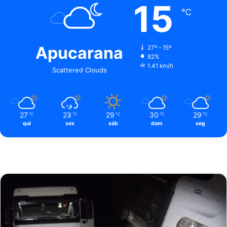
15
℃
Apucarana
27º - 15º
82%
1.41 km/h
Scattered Clouds
27
23
29
30
29
℃
℃
℃
℃
℃
qui
sex
sáb
dom
seg