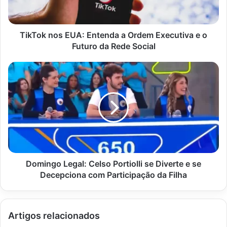
Executiva
e
o
Futuro
TikTok nos EUA: Entenda a Ordem Executiva e o
da
Futuro da Rede Social
Rede
Social
Domingo
Legal:
Celso
Portiolli
se
Diverte
e
se
Decepciona
com
Domingo Legal: Celso Portiolli se Diverte e se
Participação
Decepciona com Participação da Filha
da
Filha
Artigos relacionados