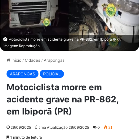
Motociclista morre em acidente grave na PR-862, em Ibiporã (PR).
imagem: Reprodução
Início
/
Cidades
/
Arapongas
ARAPONGAS
POLICIAL
Motociclista morre em
acidente grave na PR-862,
em Ibiporã (PR)
29/09/2025
Última Atualização 29/09/2025
0
21
1 minuto de leitura