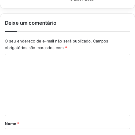
Deixe um comentário
O seu endereço de e-mail não será publicado.
Campos
obrigatórios são marcados com
*
C
o
m
e
n
t
á
r
Nome
*
i