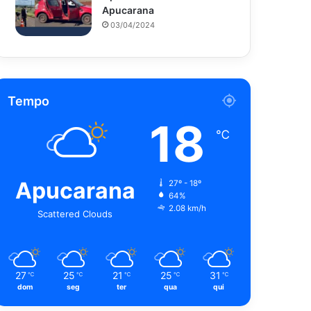
Apucarana
03/04/2024
Tempo
18
℃
Apucarana
27º - 18º
64%
2.08 km/h
Scattered Clouds
27
25
21
25
31
℃
℃
℃
℃
℃
dom
seg
ter
qua
qui