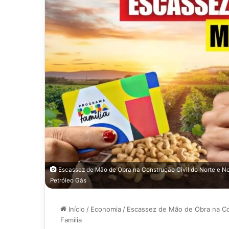
Escassez de Mão de Obra na Construção Civil do Norte e No
Petróleo Gás
Início
/
Economia
/
Escassez de Mão de Obra na Con
Família