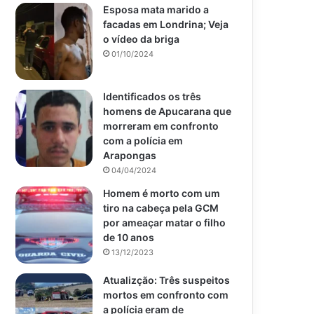
Esposa mata marido a
facadas em Londrina; Veja
o vídeo da briga
01/10/2024
Identificados os três
homens de Apucarana que
morreram em confronto
com a polícia em
Arapongas
04/04/2024
Homem é morto com um
tiro na cabeça pela GCM
por ameaçar matar o filho
de 10 anos
13/12/2023
Atualizção: Três suspeitos
mortos em confronto com
a polícia eram de