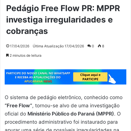
Pedágio Free Flow PR: MPPR
investiga irregularidades e
cobranças
17/04/2026
Última Atualização 17/04/2026
0
8
2 minutos de leitura
O sistema de pedágio eletrônico, conhecido como
“Free Flow”
, tornou-se alvo de uma investigação
oficial do
Ministério Público do Paraná (MPPR)
. O
procedimento administrativo foi instaurado para
apurar uma série de possíveis irregularidades na