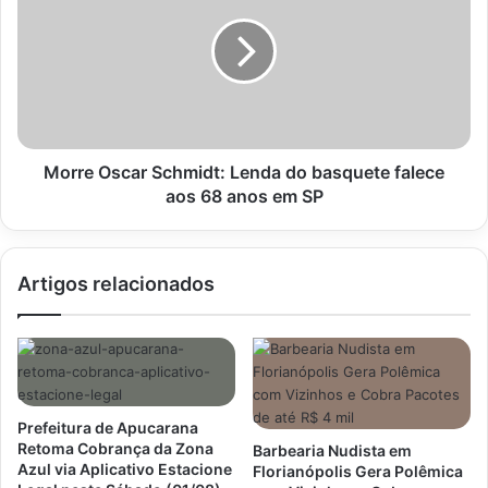
Schmidt:
Lenda
do
basquete
falece
aos
68
anos
Morre Oscar Schmidt: Lenda do basquete falece
em
aos 68 anos em SP
SP
Artigos relacionados
Prefeitura de Apucarana
Retoma Cobrança da Zona
Barbearia Nudista em
Azul via Aplicativo Estacione
Florianópolis Gera Polêmica