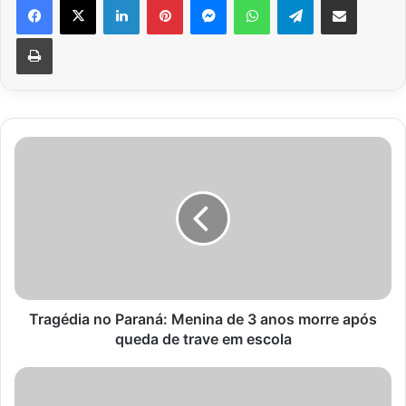
Imprimir
Tragédia
no
Paraná:
Menina
de
3
anos
morre
após
queda
Tragédia no Paraná: Menina de 3 anos morre após
de
queda de trave em escola
trave
em
Morre
escola
Oscar