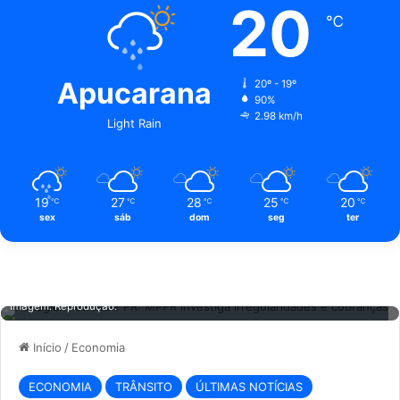
20
℃
Apucarana
20º - 19º
90%
2.98 km/h
Light Rain
19
27
28
25
20
℃
℃
℃
℃
℃
sex
sáb
dom
seg
ter
Pedágio Free Flow PR: MPPR investiga irregularidades e cobranças.
Imagem: Reprodução.
Início
/
Economia
ECONOMIA
TRÂNSITO
ÚLTIMAS NOTÍCIAS