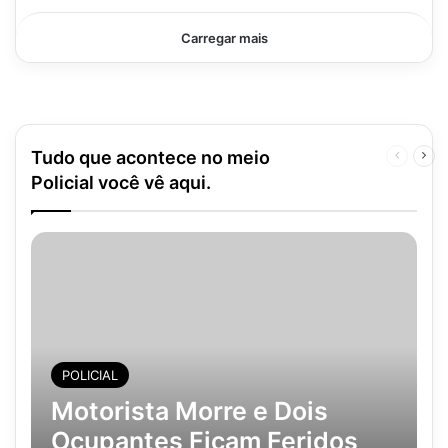
Carregar mais
Tudo que acontece no meio
Página
Pró
anterior
pág
Policial você vê aqui.
POLICIAL
Motorista Morre e Dois
Ocupantes Ficam Feridos