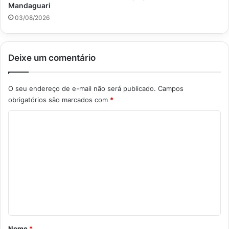
Mandaguari
03/08/2026
Deixe um comentário
O seu endereço de e-mail não será publicado.
Campos
obrigatórios são marcados com
*
C
o
m
e
n
t
á
r
Nome
*