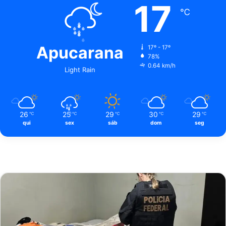
17
℃
Apucarana
17º - 17º
78%
0.64 km/h
Light Rain
26
25
29
30
29
℃
℃
℃
℃
℃
qui
sex
sáb
dom
seg