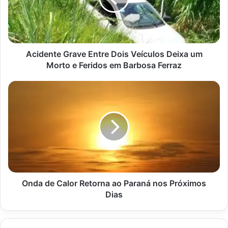
Deixa
um
Morto
e
Feridos
Acidente Grave Entre Dois Veículos Deixa um
em
Morto e Feridos em Barbosa Ferraz
Barbosa
Ferraz
Onda
de
Calor
Retorna
ao
Paraná
nos
Próximos
Dias
Onda de Calor Retorna ao Paraná nos Próximos
Dias