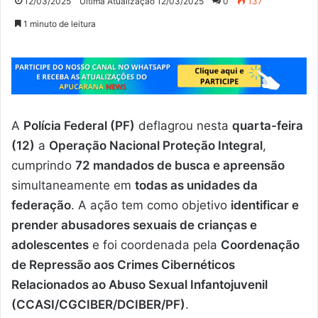
12/03/2025
Última Atualização 12/03/2025
0
137
1 minuto de leitura
A
Polícia Federal (PF)
deflagrou nesta
quarta-feira
(12)
a
Operação Nacional Proteção Integral
,
cumprindo
72 mandados de busca e apreensão
simultaneamente em
todas as unidades da
federação
. A ação tem como objetivo
identificar e
prender abusadores sexuais de crianças e
adolescentes
e foi coordenada pela
Coordenação
de Repressão aos Crimes Cibernéticos
Relacionados ao Abuso Sexual Infantojuvenil
(CCASI/CGCIBER/DCIBER/PF)
.