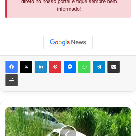
direto no nosso portal e fique sempre bem
informado!
Facebook
X
Linkedin
Pinterest
Messenger
WhatsApp
Telegram
Compartilhar via e-mail
Imprimir
Acidente
Grave
Entre
Dois
Veículos