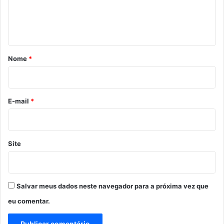
n
t
á
r
Nome
*
i
o
*
E-mail
*
Site
Salvar meus dados neste navegador para a próxima vez que
eu comentar.