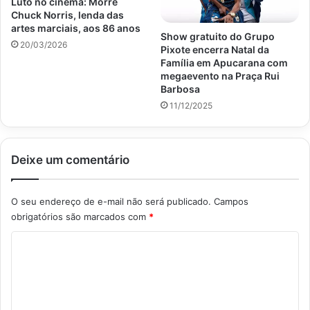
Luto no cinema: Morre
Chuck Norris, lenda das
artes marciais, aos 86 anos
Show gratuito do Grupo
20/03/2026
Pixote encerra Natal da
Família em Apucarana com
megaevento na Praça Rui
Barbosa
11/12/2025
Deixe um comentário
O seu endereço de e-mail não será publicado.
Campos
obrigatórios são marcados com
*
C
o
m
e