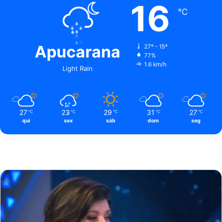
16
℃
Apucarana
27º - 15º
77%
1.6 km/h
Light Rain
27
23
29
31
27
℃
℃
℃
℃
℃
qui
sex
sáb
dom
seg