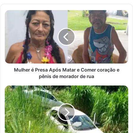
Mulher
é
Presa
Após
Matar
e
Comer
coração
e
pênis
Mulher é Presa Após Matar e Comer coração e
de
pênis de morador de rua
morador
de
Acidente
rua
Grave
Entre
Dois
Veículos
Deixa
um
Morto