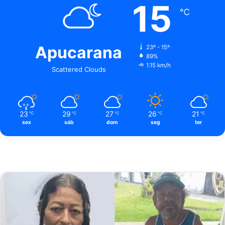
15
℃
Apucarana
23º - 15º
89%
1.15 km/h
Scattered Clouds
23
29
27
26
21
℃
℃
℃
℃
℃
sex
sáb
dom
seg
ter