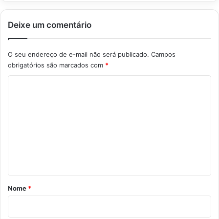
Deixe um comentário
O seu endereço de e-mail não será publicado.
Campos
obrigatórios são marcados com
*
C
o
m
e
n
t
á
r
Nome
*
i
o