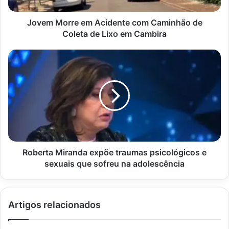
de
Lixo
Jovem Morre em Acidente com Caminhão de
em
Coleta de Lixo em Cambira
Cambira
Roberta
Miranda
expõe
traumas
psicológicos
e
sexuais
que
sofreu
na
Roberta Miranda expõe traumas psicológicos e
adolescência
sexuais que sofreu na adolescência
Artigos relacionados