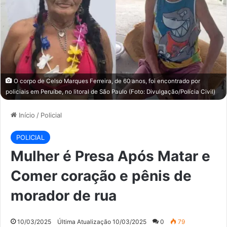
O corpo de Celso Marques Ferreira, de 60 anos, foi encontrado por
policiais em Peruíbe, no litoral de São Paulo (Foto: Divulgação/Polícia Civil)
Início
/
Policial
POLICIAL
Mulher é Presa Após Matar e
Comer coração e pênis de
morador de rua
10/03/2025
Última Atualização 10/03/2025
0
79