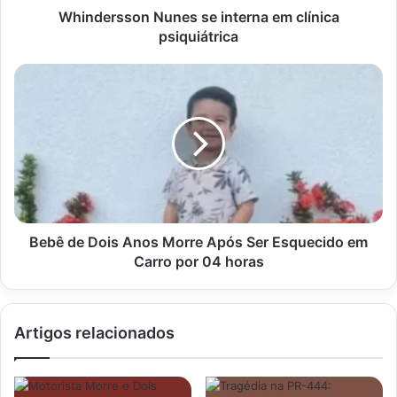
Whindersson Nunes se interna em clínica
psiquiátrica
Bebê
de
Dois
Anos
Morre
Após
Ser
Esquecido
em
Carro
Bebê de Dois Anos Morre Após Ser Esquecido em
por
Carro por 04 horas
04
horas
Artigos relacionados