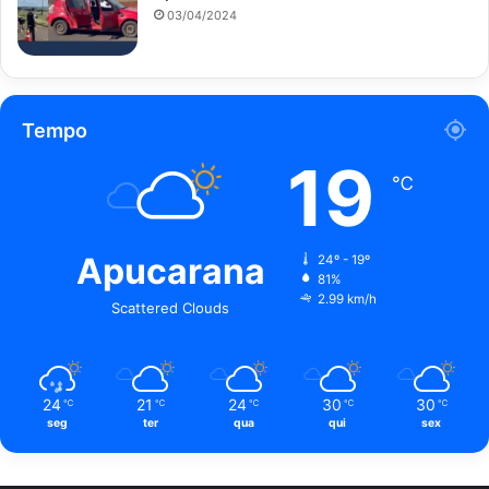
03/04/2024
Tempo
19
℃
Apucarana
24º - 19º
81%
2.99 km/h
Scattered Clouds
24
21
24
30
30
℃
℃
℃
℃
℃
seg
ter
qua
qui
sex