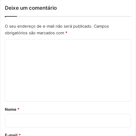
Deixe um comentário
O seu endereço de e-mail não será publicado.
Campos
obrigatórios são marcados com
*
C
o
m
e
n
t
á
r
Nome
*
i
o
*
E-mail
*