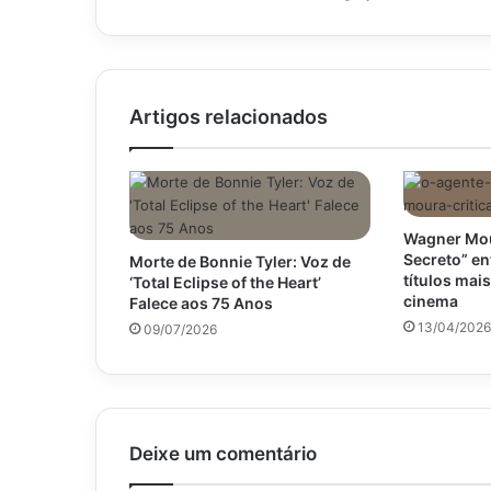
e
CNJ
abre
investigação
Artigos relacionados
Wagner Mou
Secreto” en
Morte de Bonnie Tyler: Voz de
títulos mai
‘Total Eclipse of the Heart’
cinema
Falece aos 75 Anos
13/04/2026
09/07/2026
Deixe um comentário