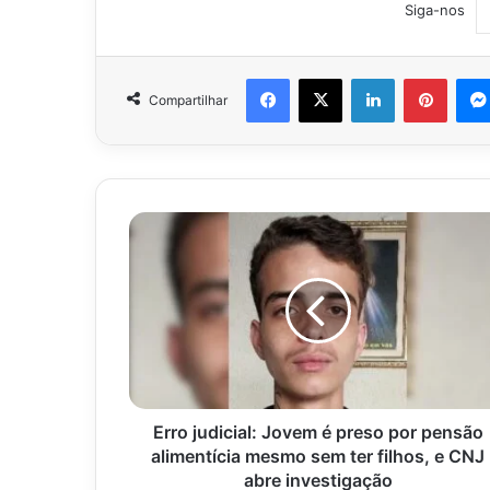
Siga-nos
Facebook
X
Linkedin
Pinter
Compartilhar
Erro
judicial:
Jovem
é
preso
por
pensão
alimentícia
mesmo
sem
Erro judicial: Jovem é preso por pensão
ter
alimentícia mesmo sem ter filhos, e CNJ
filhos,
abre investigação