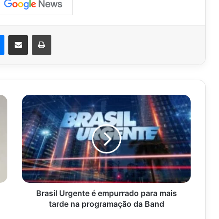
est
Messenger
Compartilhar via e-mail
Imprimir
Brasil
Urgente
é
empurrado
para
mais
tarde
na
programação
da
Brasil Urgente é empurrado para mais
Band
tarde na programação da Band