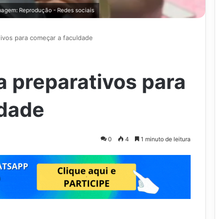
Imagem: Reprodução - Redes sociais
tivos para começar a faculdade
a preparativos para
ldade
0
4
1 minuto de leitura