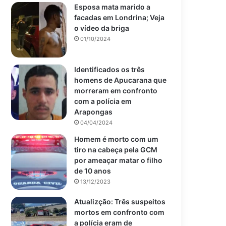
Esposa mata marido a
facadas em Londrina; Veja
o vídeo da briga
01/10/2024
Identificados os três
homens de Apucarana que
morreram em confronto
com a polícia em
Arapongas
04/04/2024
Homem é morto com um
tiro na cabeça pela GCM
por ameaçar matar o filho
de 10 anos
13/12/2023
Atualizção: Três suspeitos
mortos em confronto com
a polícia eram de