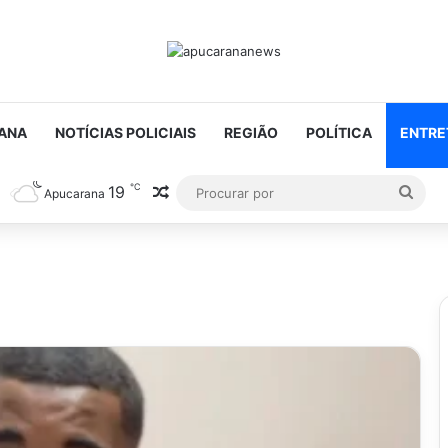
ANA
NOTÍCIAS POLICIAIS
REGIÃO
POLÍTICA
ENTRE
℃
19
Artigo aleatório
Proc
Apucarana
por