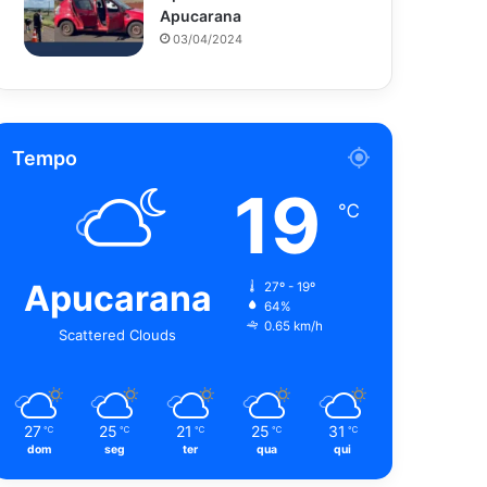
Apucarana
03/04/2024
Tempo
19
℃
Apucarana
27º - 19º
64%
0.65 km/h
Scattered Clouds
27
25
21
25
31
℃
℃
℃
℃
℃
dom
seg
ter
qua
qui