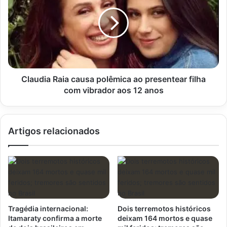
causa
polêmica
ao
presentear
filha
com
vibrador
aos
Claudia Raia causa polêmica ao presentear filha
12
com vibrador aos 12 anos
anos
Artigos relacionados
Tragédia internacional:
Dois terremotos históricos
Itamaraty confirma a morte
deixam 164 mortos e quase