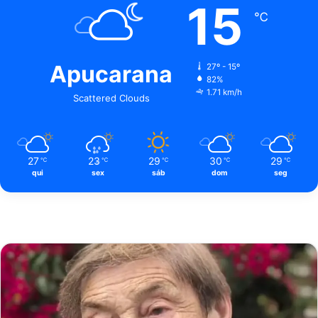
15
℃
Apucarana
27º - 15º
82%
1.71 km/h
Scattered Clouds
27
23
29
30
29
℃
℃
℃
℃
℃
qui
sex
sáb
dom
seg