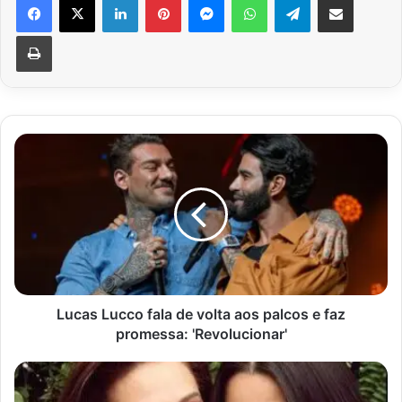
Imprimir
Lucas
Lucco
fala
de
volta
aos
palcos
e
faz
promessa:
Lucas Lucco fala de volta aos palcos e faz
'Revolucionar'
promessa: 'Revolucionar'
Claudia
Raia