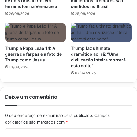
de dois brasileiros em
mil feridos; tremores são
terremotos na Venezuela
sentidos no Brasil
26/06/2026
25/06/2026
Trump e Papa Leão 14: A
Trump faz ultimato
guerra de farpas e a foto de
dramático ao Irã: “Uma
Trump como Jesus
civilização inteira morrerá
esta noite”
13/04/2026
07/04/2026
Deixe um comentário
O seu endereço de e-mail não será publicado.
Campos
obrigatórios são marcados com
*
C