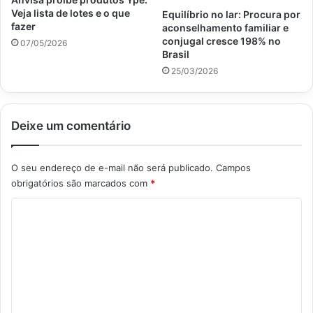
Veja lista de lotes e o que
Equilíbrio no lar: Procura por
fazer
aconselhamento familiar e
conjugal cresce 198% no
07/05/2026
Brasil
25/03/2026
Deixe um comentário
O seu endereço de e-mail não será publicado.
Campos
obrigatórios são marcados com
*
C
o
m
e
n
t