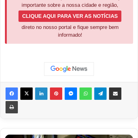
importante sobre a nossa cidade e região,
CLIQUE AQUI PARA VER AS NOTÍCIAS
direto no nosso portal e fique sempre bem
informado!
Facebook
X
Linkedin
Pinterest
Messenger
WhatsApp
Telegram
Compartilhar via e-mail
Imprimir
Sem