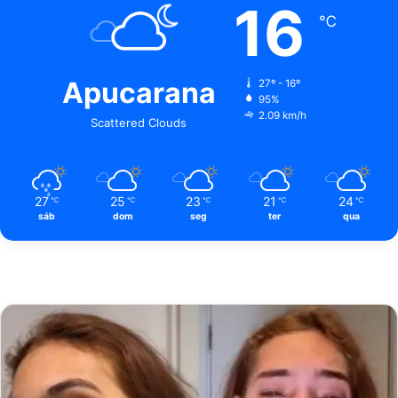
16
℃
Apucarana
27º - 16º
95%
2.09 km/h
Scattered Clouds
27
25
23
21
24
℃
℃
℃
℃
℃
sáb
dom
seg
ter
qua