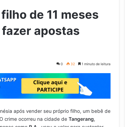
ilho de 11 meses
 fazer apostas
0
32
1 minuto de leitura
ésia após vender seu próprio filho, um bebê de
 O crime ocorreu na cidade de
Tangerang
,
o apenas como
R.A.
, usou o valor para sustentar