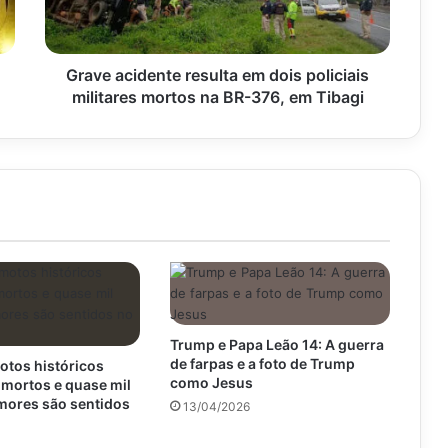
militares
mortos
na
BR-
Grave acidente resulta em dois policiais
376,
militares mortos na BR-376, em Tibagi
em
Tibagi
Trump e Papa Leão 14: A guerra
de farpas e a foto de Trump
otos históricos
como Jesus
 mortos e quase mil
emores são sentidos
13/04/2026