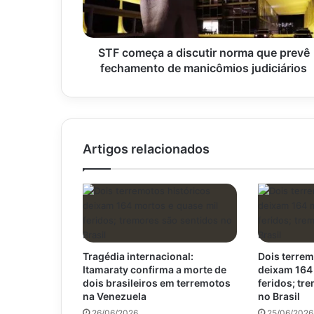
prevê
fechamento
de
manicômios
STF começa a discutir norma que prevê
judiciários
fechamento de manicômios judiciários
Artigos relacionados
Tragédia internacional:
Dois terrem
Itamaraty confirma a morte de
deixam 164
dois brasileiros em terremotos
feridos; tr
na Venezuela
no Brasil
26/06/2026
25/06/2026