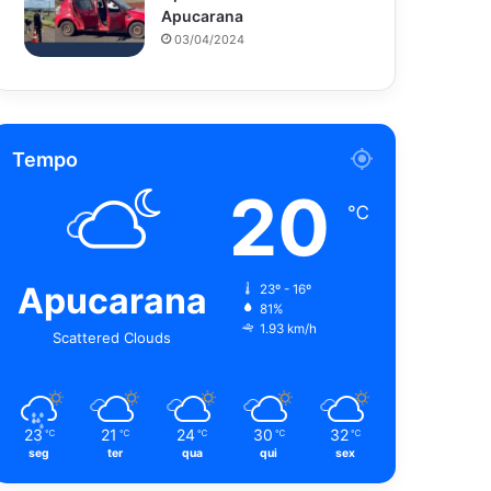
Apucarana
03/04/2024
Tempo
20
℃
Apucarana
23º - 16º
81%
1.93 km/h
Scattered Clouds
23
21
24
30
32
℃
℃
℃
℃
℃
seg
ter
qua
qui
sex