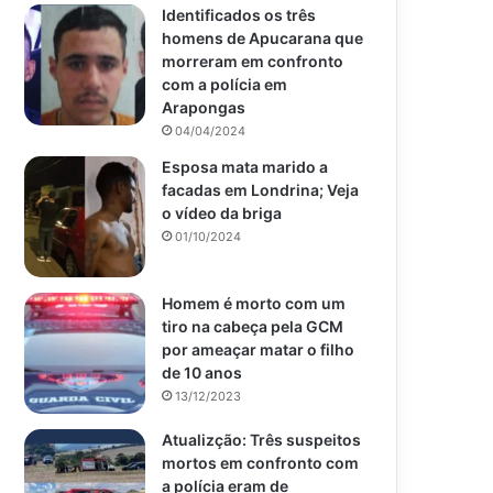
Identificados os três
homens de Apucarana que
morreram em confronto
com a polícia em
Arapongas
04/04/2024
Esposa mata marido a
facadas em Londrina; Veja
o vídeo da briga
01/10/2024
Homem é morto com um
tiro na cabeça pela GCM
por ameaçar matar o filho
de 10 anos
13/12/2023
Atualizção: Três suspeitos
mortos em confronto com
a polícia eram de