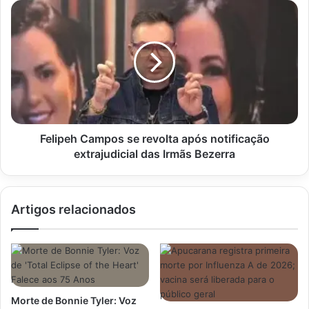
Felipeh
Campos
se
revolta
após
notificação
extrajudicial
das
Irmãs
Bezerra
Felipeh Campos se revolta após notificação
extrajudicial das Irmãs Bezerra
Artigos relacionados
Morte de Bonnie Tyler: Voz