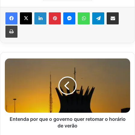
Facebook
X
Linkedin
Pinterest
Messenger
WhatsApp
Telegram
Compartilhar via e-mail
Imprimir
Entenda
por
que
o
governo
quer
retomar
o
horário
de
Entenda por que o governo quer retomar o horário
verão
de verão