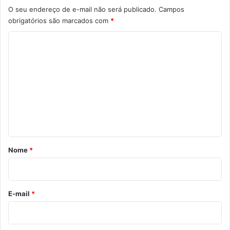
O seu endereço de e-mail não será publicado.
Campos
obrigatórios são marcados com
*
C
o
m
e
n
t
á
r
Nome
*
i
o
*
E-mail
*