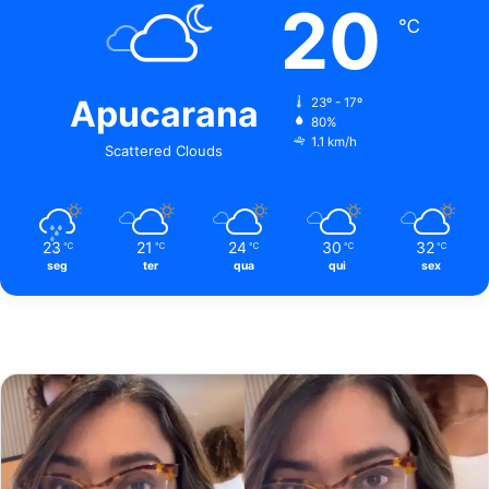
20
℃
Apucarana
23º - 17º
80%
1.1 km/h
Scattered Clouds
23
21
24
30
32
℃
℃
℃
℃
℃
seg
ter
qua
qui
sex