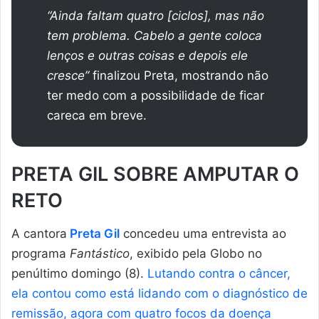
“Ainda faltam quatro [ciclos], mas não
tem problema. Cabelo a gente coloca
lenços e outras coisas e depois ele
cresce”
finalizou Preta, mostrando não
ter medo com a possibilidade de ficar
careca em breve.
PRETA GIL SOBRE AMPUTAR O
RETO
A cantora
Preta Gil
concedeu uma entrevista ao
programa
Fantástico
, exibido pela Globo no
penúltimo domingo (8).
Lutando contra o câncer,
ela contou como está lidando com o diagnóstico de
remissão, agora com quatro focos da doença