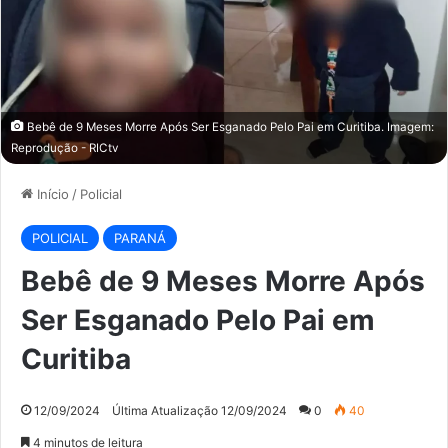
Bebê de 9 Meses Morre Após Ser Esganado Pelo Pai em Curitiba. Imagem:
Reprodução - RICtv
Início
/
Policial
POLICIAL
PARANÁ
Bebê de 9 Meses Morre Após
Ser Esganado Pelo Pai em
Curitiba
12/09/2024
Última Atualização 12/09/2024
0
40
4 minutos de leitura