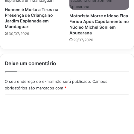
Homem é Morto a Tiros na
Presença de Criança no
Motorista Morre e Idoso Fica
Jardim Esplanada em
Ferido Após Capotamento no
Mandaguari
Núcleo Michel Soni em
Apucarana
30/07/2026
29/07/2026
Deixe um comentário
O seu endereço de e-mail não será publicado.
Campos
obrigatórios são marcados com
*
C
o
m
e