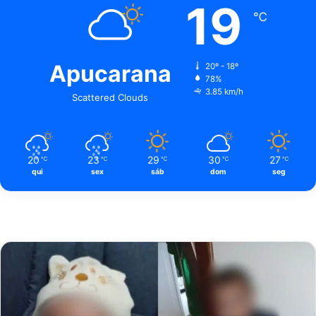
19
℃
Apucarana
20º - 18º
78%
3.85 km/h
Scattered Clouds
20
23
29
30
27
℃
℃
℃
℃
℃
qui
sex
sáb
dom
seg