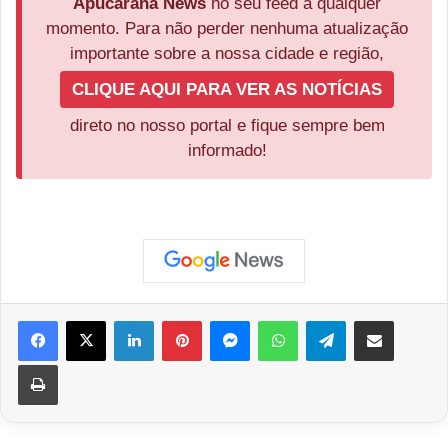
Apucarana News
no seu feed a qualquer
momento. Para não perder nenhuma atualização
importante sobre a nossa cidade e região,
CLIQUE AQUI PARA VER AS NOTÍCIAS
direto no nosso portal e fique sempre bem
informado!
Facebook
X
Linkedin
Pinterest
Messenger
WhatsApp
Telegram
Compartilhar via e-mail
Imprimir