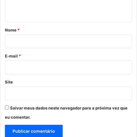
n
t
á
r
Nome
*
i
o
*
E-mail
*
Site
Salvar meus dados neste navegador para a próxima vez que
eu comentar.