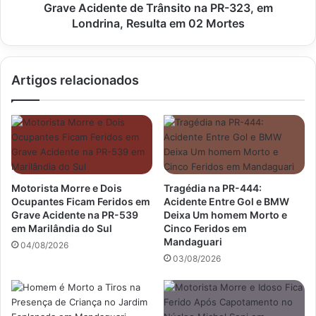
Resulta
Grave Acidente de Trânsito na PR-323, em
em
Londrina, Resulta em 02 Mortes
02
Mortes
Artigos relacionados
Motorista Morre e Dois
Tragédia na PR-444:
Ocupantes Ficam Feridos em
Acidente Entre Gol e BMW
Grave Acidente na PR-539
Deixa Um homem Morto e
em Marilândia do Sul
Cinco Feridos em
Mandaguari
04/08/2026
03/08/2026