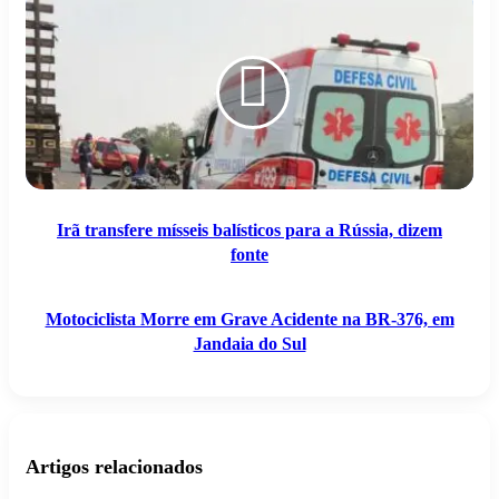
transfere
Morre
mísseis
em
balísticos
Grave
para
Acidente
a
na
Rússia,
BR-
dizem
376,
fonte
em
Jandaia
do
Sul
Irã transfere mísseis balísticos para a Rússia, dizem
fonte
Motociclista Morre em Grave Acidente na BR-376, em
Jandaia do Sul
Artigos relacionados