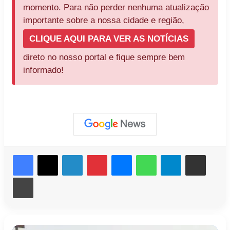
momento. Para não perder nenhuma atualização
importante sobre a nossa cidade e região,
CLIQUE AQUI PARA VER AS NOTÍCIAS
direto no nosso portal e fique sempre bem
informado!
Facebook
X
Linkedin
Pinterest
Messenger
WhatsApp
Telegram
Compartilhar via e-mail
Imprimir
Irã
Motociclista