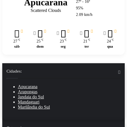
Apucarana
27º - 16º
95%
Scattered Clouds
2.09 km/h
℃
℃
℃
℃
℃
27
25
23
21
24
sáb
dom
seg
ter
qua
Cidades:
Apucarana
Arapongas
Jandaia do Sul
Mandaguari
Marilândia do Sul