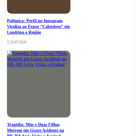
Polêmica: Perfil no Instagram
Viraliza ao Expor “Caloteiros” em
Londrina e Região
22/07/2026
Tragédia: Mãe e Duas Filhas
Morrem em Grave Acidente na