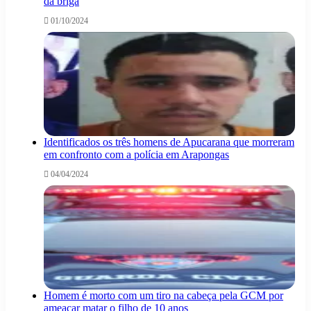
da briga
01/10/2024
Identificados os três homens de Apucarana que morreram
em confronto com a polícia em Arapongas
04/04/2024
Homem é morto com um tiro na cabeça pela GCM por
ameaçar matar o filho de 10 anos