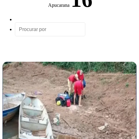
Apucarana
Artigo
aleatório
Procurar
por