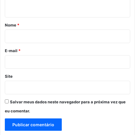
t
á
r
Nome
*
i
o
*
E-mail
*
Site
Salvar meus dados neste navegador para a próxima vez que
eu comentar.