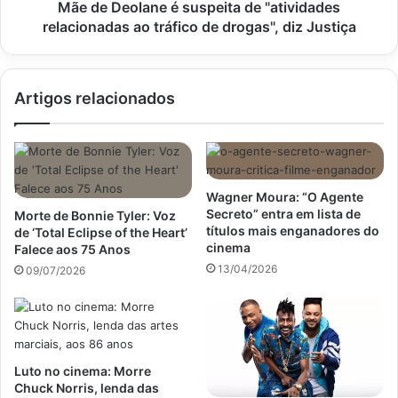
tráfico
Mãe de Deolane é suspeita de "atividades
de
relacionadas ao tráfico de drogas", diz Justiça
drogas",
diz
Justiça
Artigos relacionados
Wagner Moura: “O Agente
Secreto” entra em lista de
Morte de Bonnie Tyler: Voz
títulos mais enganadores do
de ‘Total Eclipse of the Heart’
cinema
Falece aos 75 Anos
13/04/2026
09/07/2026
Luto no cinema: Morre
Chuck Norris, lenda das