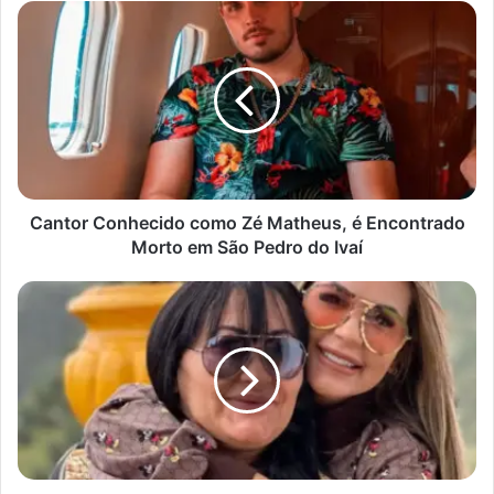
Cantor
Conhecido
como
Zé
Matheus,
é
Encontrado
Morto
em
São
Cantor Conhecido como Zé Matheus, é Encontrado
Pedro
Morto em São Pedro do Ivaí
do
Ivaí
Mãe
de
Deolane
é
suspeita
de
"atividades
relacionadas
ao