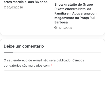
artes marciais, aos 86 anos
Show gratuito do Grupo
20/03/2026
Pixote encerra Natal da
Família em Apucarana com
megaevento na Praça Rui
Barbosa
11/12/2025
Deixe um comentário
O seu endereço de e-mail não será publicado.
Campos
obrigatórios são marcados com
*
C
o
m
e
n