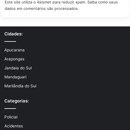
Este site utiliza o Akismet para reduzir spam.
Saiba como seus
dados em comentários são processados
.
Cidades:
Apucarana
Arapongas
Jandaia do Sul
Mandaguari
Marilândia do Sul
Categorias:
Policial
Acidentes