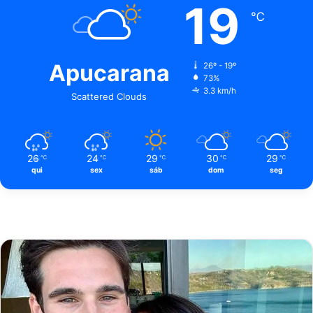
19
℃
Apucarana
26º - 19º
73%
3.3 km/h
Scattered Clouds
26
24
29
30
29
℃
℃
℃
℃
℃
qui
sex
sáb
dom
seg