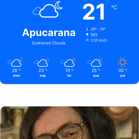
21
℃
Apucarana
28º - 19º
58%
2.05 km/h
Scattered Clouds
28
23
19
25
30
℃
℃
℃
℃
℃
dom
seg
ter
qua
qui