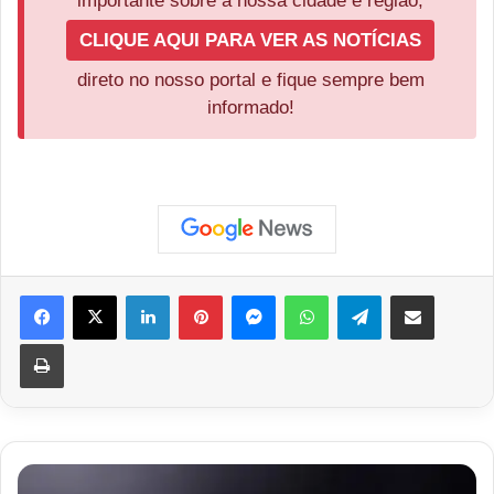
importante sobre a nossa cidade e região,
CLIQUE AQUI PARA VER AS NOTÍCIAS
direto no nosso portal e fique sempre bem
informado!
Facebook
X
Linkedin
Pinterest
Messenger
WhatsApp
Telegram
Compartilhar via e-mail
Imprimir
Marido