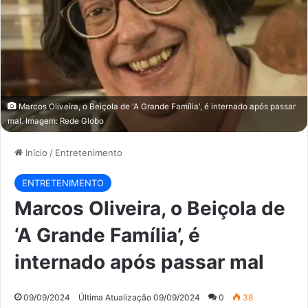
Marcos Oliveira, o Beiçola de 'A Grande Família', é internado após passar
mal. Imagem: Rede Globo
Início
/
Entretenimento
ENTRETENIMENTO
Marcos Oliveira, o Beiçola de
‘A Grande Família’, é
internado após passar mal
09/09/2024
Última Atualização 09/09/2024
0
38