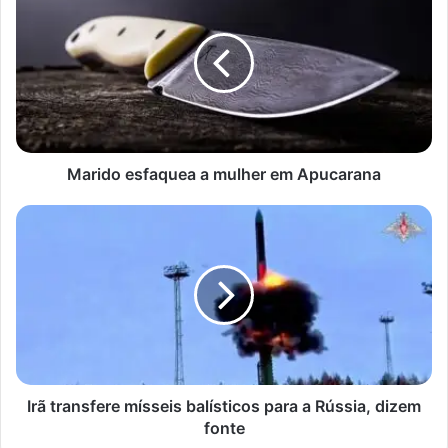
esfaquea
a
mulher
em
Apucarana
Marido esfaquea a mulher em Apucarana
Irã
transfere
mísseis
balísticos
para
a
Rússia,
dizem
fonte
Irã transfere mísseis balísticos para a Rússia, dizem
fonte