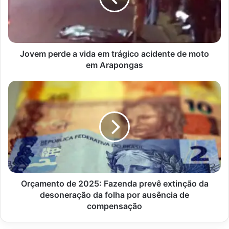
trágico
acidente
de
moto
em
Jovem perde a vida em trágico acidente de moto
Arapongas
em Arapongas
Orçamento
de
2025:
Fazenda
prevê
extinção
da
desoneração
da
folha
Orçamento de 2025: Fazenda prevê extinção da
por
desoneração da folha por ausência de
ausência
compensação
de
compensação