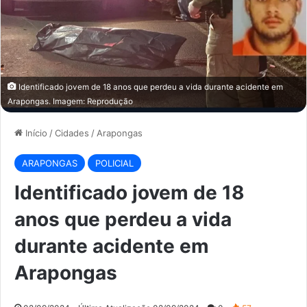
Identificado jovem de 18 anos que perdeu a vida durante acidente em
Arapongas. Imagem: Reprodução
Início
/
Cidades
/
Arapongas
ARAPONGAS
POLICIAL
Identificado jovem de 18
anos que perdeu a vida
durante acidente em
Arapongas