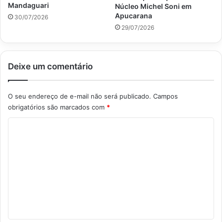
Mandaguari
Núcleo Michel Soni em
Apucarana
30/07/2026
29/07/2026
Deixe um comentário
O seu endereço de e-mail não será publicado.
Campos
obrigatórios são marcados com
*
C
o
m
e
n
t
á