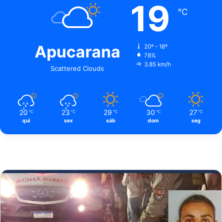
19
℃
Apucarana
20º - 18º
78%
3.85 km/h
Scattered Clouds
20
23
29
30
27
℃
℃
℃
℃
℃
qui
sex
sáb
dom
seg