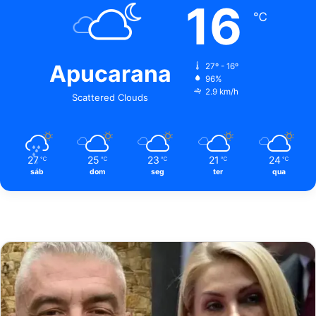
16
℃
Apucarana
27º - 16º
96%
2.9 km/h
Scattered Clouds
27
25
23
21
24
℃
℃
℃
℃
℃
sáb
dom
seg
ter
qua