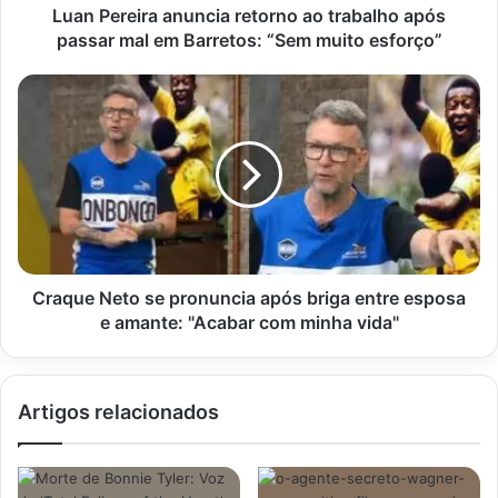
em
Luan Pereira anuncia retorno ao trabalho após
Barretos:
passar mal em Barretos: “Sem muito esforço”
“Sem
muito
Craque
esforço”
Neto
se
pronuncia
após
briga
entre
esposa
e
amante:
Craque Neto se pronuncia após briga entre esposa
"Acabar
e amante: "Acabar com minha vida"
com
minha
vida"
Artigos relacionados