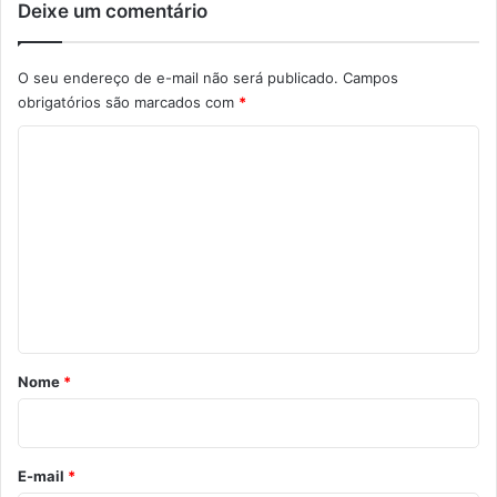
Deixe um comentário
O seu endereço de e-mail não será publicado.
Campos
obrigatórios são marcados com
*
C
o
m
e
n
t
á
r
Nome
*
i
o
*
E-mail
*