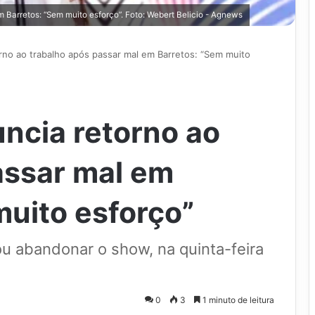
 Barretos: “Sem muito esforço”. Foto: Webert Belicio - Agnews
rno ao trabalho após passar mal em Barretos: “Sem muito
uncia retorno ao
assar mal em
muito esforço”
ou abandonar o show, na quinta-feira
0
3
1 minuto de leitura