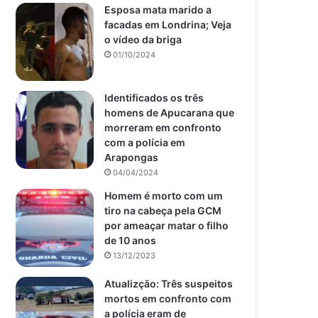
Esposa mata marido a
facadas em Londrina; Veja
o vídeo da briga
01/10/2024
Identificados os três
homens de Apucarana que
morreram em confronto
com a polícia em
Arapongas
04/04/2024
Homem é morto com um
tiro na cabeça pela GCM
por ameaçar matar o filho
de 10 anos
13/12/2023
Atualizção: Três suspeitos
mortos em confronto com
a polícia eram de