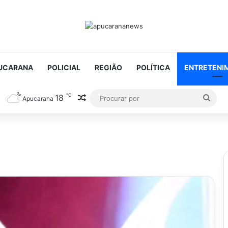
UCARANA
POLICIAL
REGIÃO
POLÍTICA
ENTRETENI
℃
18
Artigo aleatório
Proc
Apucarana
por