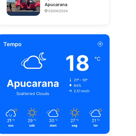
Apucarana
03/04/2024
Tempo
18
℃
Apucarana
21º - 16º
64%
2.51 km/h
Scattered Clouds
21
29
30
27
21
℃
℃
℃
℃
℃
sex
sáb
dom
seg
ter