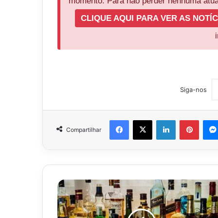
momento. Para não perder nenhuma atual
CLIQUE AQUI PARA VER AS NOTÍC
Siga-nos
Facebook
X
Linkedin
Pinter
Compartilhar
Mulher
desmaia
ao
ser