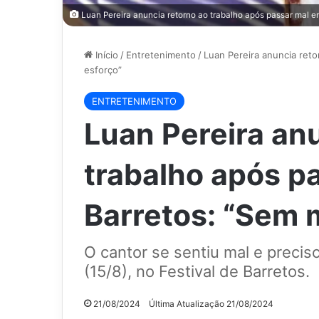
Luan Pereira anuncia retorno ao trabalho após passar mal em
Início
/
Entretenimento
/
Luan Pereira anuncia reto
esforço”
ENTRETENIMENTO
Luan Pereira an
trabalho após p
Barretos: “Sem 
O cantor se sentiu mal e precis
(15/8), no Festival de Barretos.
21/08/2024
Última Atualização 21/08/2024