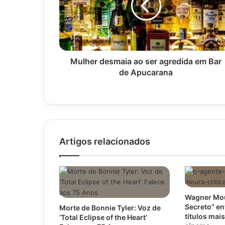
agredida
em
Bar
de
Apucarana
Mulher desmaia ao ser agredida em Bar
de Apucarana
Artigos relacionados
Wagner Mou
Secreto” en
Morte de Bonnie Tyler: Voz de
títulos mai
‘Total Eclipse of the Heart’