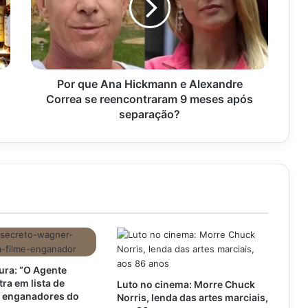
e
Alexandre
Correa
se
reencontraram
9
Por que Ana Hickmann e Alexandre
meses
Correa se reencontraram 9 meses após
após
separação?
separação?
ra: “O Agente
tra em lista de
Luto no cinema: Morre Chuck
s enganadores do
Norris, lenda das artes marciais,