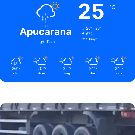
25
℃
Apucarana
26º - 23º
67%
5 km/h
Light Rain
26
26
24
21
24
℃
℃
℃
℃
℃
sáb
dom
seg
ter
qua