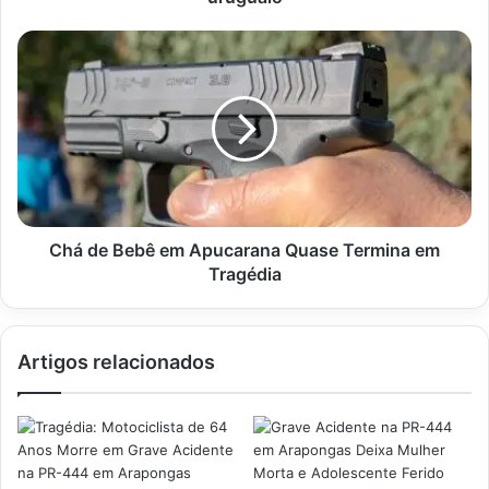
Chá
de
Bebê
em
Apucarana
Quase
Termina
em
Tragédia
Chá de Bebê em Apucarana Quase Termina em
Tragédia
Artigos relacionados