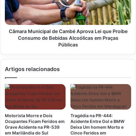
Lei
que
Proíbe
Consumo
de
Câmara Municipal de Cambé Aprova Lei que Proíbe
Bebidas
Consumo de Bebidas Alcoólicas em Praças
Alcoólicas
Públicas
em
Praças
Públicas
Artigos relacionados
Motorista Morre e Dois
Tragédia na PR-444:
Ocupantes Ficam Feridos em
Acidente Entre Gol e BMW
Grave Acidente na PR-539
Deixa Um homem Morto e
em Marilândia do Sul
Cinco Feridos em