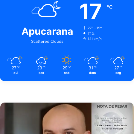
17
℃
Apucarana
27º - 15º
74%
1.11 km/h
Scattered Clouds
27
23
29
31
27
℃
℃
℃
℃
℃
qui
sex
sáb
dom
seg