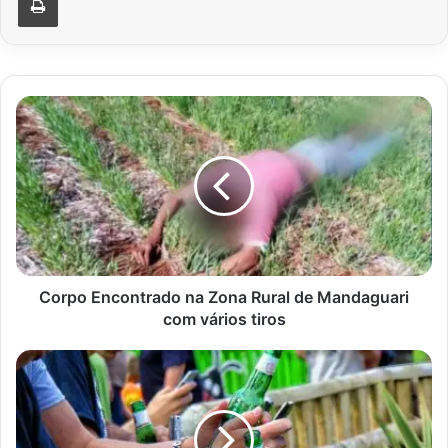
Corpo
Encontrado
na
Zona
Rural
de
Mandaguari
com
vários
tiros
Corpo Encontrado na Zona Rural de Mandaguari
com vários tiros
Câmara
Municipal
de
Cambé
Aprova