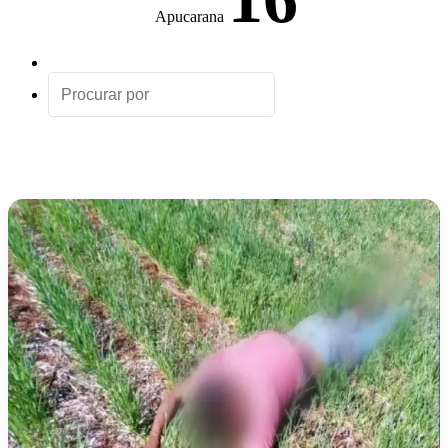
Apucarana
Artigo
aleatório
Procurar
por