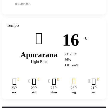
03/04/2024
Tempo
16
℃
Apucarana
23º - 16º
86%
Light Rain
1.01 km/h
℃
℃
℃
℃
℃
23
29
27
26
21
sex
sáb
dom
seg
ter