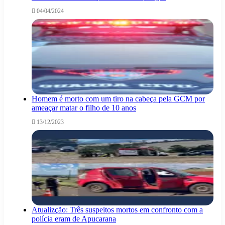
04/04/2024
Homem é morto com um tiro na cabeça pela GCM por
ameaçar matar o filho de 10 anos
13/12/2023
Atualizção: Três suspeitos mortos em confronto com a
polícia eram de Apucarana