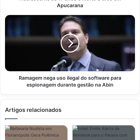
Apucarana
Ramagem
nega
uso
ilegal
do
software
para
espionagem
durante
gestão
Ramagem nega uso ilegal do software para
na
espionagem durante gestão na Abin
Abin
Artigos relacionados