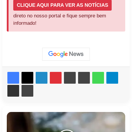
CLIQUE AQUI PARA VER AS NOTÍCIAS
direto no nosso portal e fique sempre bem
informado!
Facebook
X
Linkedin
Pinterest
Messenger
Messenger
WhatsApp
Telegr
Compartilhar via e-mail
Imprimir
Roubo
de
Celular
em