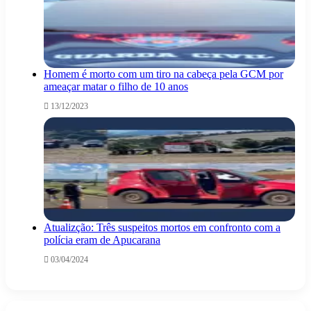
Homem é morto com um tiro na cabeça pela GCM por
ameaçar matar o filho de 10 anos
13/12/2023
Atualizção: Três suspeitos mortos em confronto com a
polícia eram de Apucarana
03/04/2024