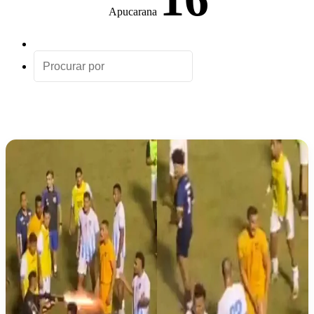
Apucarana
Artigo
aleatório
Procurar
por