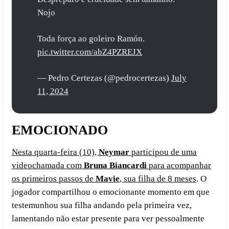
Nojo
Toda força ao goleiro Ramón.
pic.twitter.com/abZ4PZREJX
— Pedro Certezas (@pedrocertezas)
July
11, 2024
EMOCIONADO
Nesta quarta-feira (10),
Neymar
participou de uma
videochamada com
Bruna Biancardi
para acompanhar
os primeiros passos de
Mavie
, sua filha de 8 meses
. O
jogador compartilhou o emocionante momento em que
testemunhou sua filha andando pela primeira vez,
lamentando não estar presente para ver pessoalmente