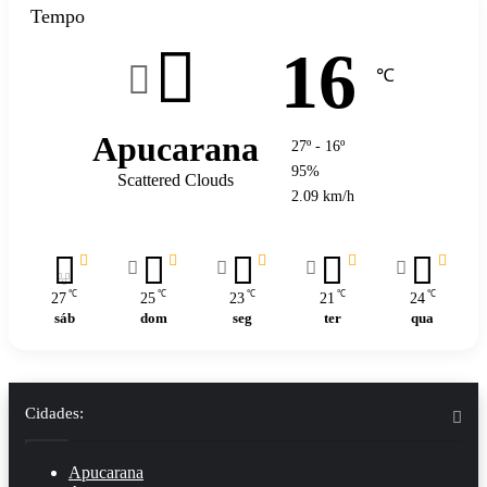
Tempo
16
℃
Apucarana
27º - 16º
95%
Scattered Clouds
2.09 km/h
℃
℃
℃
℃
℃
27
25
23
21
24
sáb
dom
seg
ter
qua
Cidades:
Apucarana