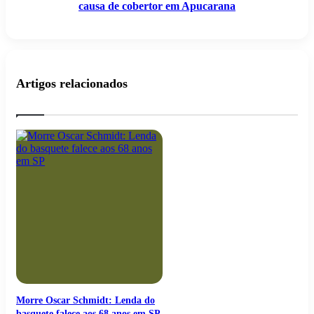
causa de cobertor em Apucarana
Apucarana
Artigos relacionados
Morre Oscar Schmidt: Lenda do
basquete falece aos 68 anos em SP