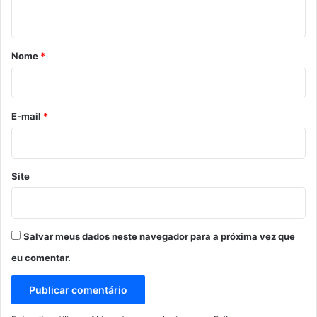
t
á
r
Nome
*
i
o
*
E-mail
*
Site
Salvar meus dados neste navegador para a próxima vez que
eu comentar.