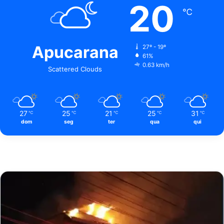
20
℃
Apucarana
27º - 19º
61%
0.63 km/h
Scattered Clouds
27
25
21
25
31
℃
℃
℃
℃
℃
dom
seg
ter
qua
qui