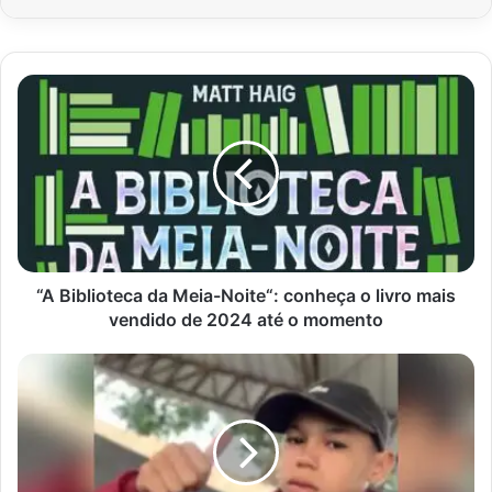
“A
Biblioteca
da
Meia-
Noite“:
conheça
o
livro
mais
vendido
“A Biblioteca da Meia-Noite“: conheça o livro mais
de
vendido de 2024 até o momento
2024
até
Criança
o
de
momento
12
anos
é
morta