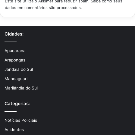
Este site utiliza o Akismet para reduzir spam.
Saiba como seus
dados em comentários são processados
.
Cidades:
Apucarana
Arapongas
Jandaia do Sul
Mandaguari
Marilândia do Sul
Categorias:
Notícias Policiais
Acidentes