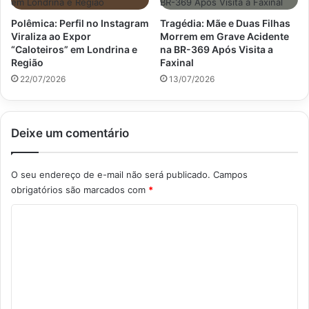
Polêmica: Perfil no Instagram
Tragédia: Mãe e Duas Filhas
Viraliza ao Expor
Morrem em Grave Acidente
“Caloteiros” em Londrina e
na BR-369 Após Visita a
Região
Faxinal
22/07/2026
13/07/2026
Deixe um comentário
O seu endereço de e-mail não será publicado.
Campos
obrigatórios são marcados com
*
C
o
m
e
n